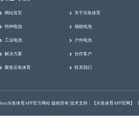
网站首页
关于乐鱼体育
特种电池
储能电池
工业电池
户外电池
解决方案
合作客户
聚焦乐鱼体育
联系我们
leyu乐鱼体育APP官方网站 版权所有 技术支持：【
乐鱼体育APP官网
】 