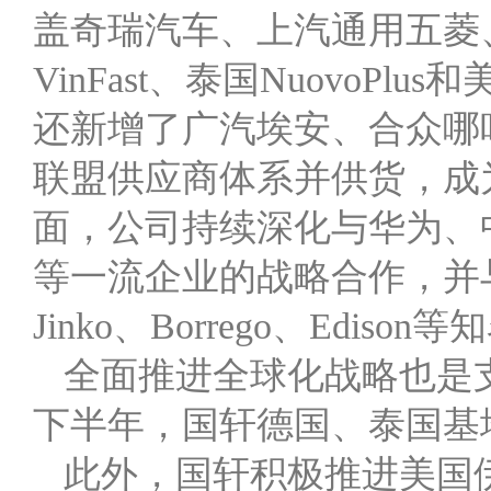
盖奇瑞汽车、上汽通用五菱
VinFast、泰国NuovoP
还新增了广汽埃安、合众哪
联盟供应商体系并供货，成
面，公司持续深化与华为、
等一流企业的战略合作，并与海外A
Jinko、Borrego、Edi
全面推进全球化战略也是
下半年，国轩德国、泰国基
此外，国轩积极推进美国