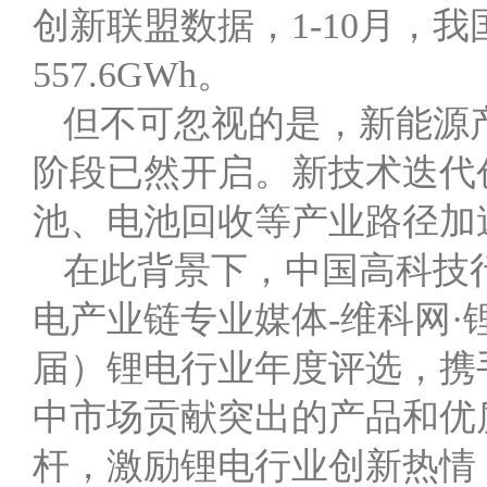
创新联盟数据，1-10月，
557.6GWh。
但不可忽视的是，新能源
阶段已然开启。新技术迭代
池、电池回收等产业路径加
在此背景下，中国高科技行
电产业链专业媒体-维科网·锂电
届）锂电行业年度评选，携手
中市场贡献突出的产品和优
杆，激励锂电行业创新热情