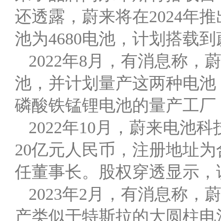
还透露，蔚来将在2024年推
池为4680电池，计划搭载
2022年8月，有消息称，
池，并计划量产这两种电池
磷酸铁锰锂电池的量产工厂
2022年10月，蔚来电
20亿元人民币，注册地址
任董事长。股权穿透显示，
2023年2月，有消息称
产类似于特斯拉的大圆柱电池