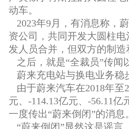
动车。
2023年9月，有消息称
资公司，共同开发大圆柱电
发人员合并，但双方的制造
之后，就是“全裁员”传闻
蔚来充电站与换电业务稳
由于蔚来汽车在2018年至2
元、-114.13亿元、-56.11
一度传出“蔚来倒闭”的消息
“蔚来倒闭”显然这是谣言