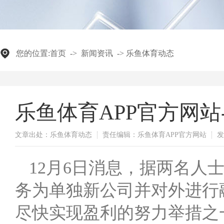
您的位置:
首页
->
新闻资讯
->
乐鱼体育动态
乐鱼体育APP官方网
文章出处：乐鱼体育动态
责任编辑：乐鱼体育APP官方网站
发
12月6日消息，据两名人
务为单独新公司并对外进行
尽快实现盈利的努力举措之