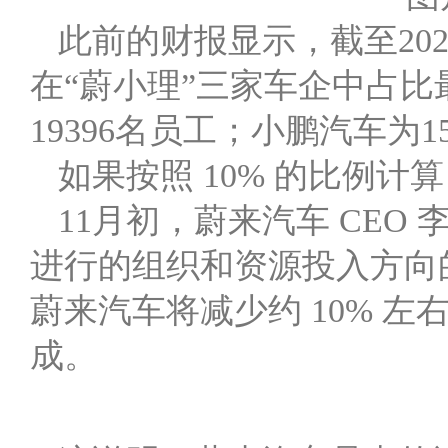
此前的财报显示，截至202
在“蔚小理”三家车企中占
19396名员工；小鹏汽车为15
如果按照 10% 的比例计
11月初，蔚来汽车 CE
进行的组织和资源投入方向
蔚来汽车将减少约 10% 左
成。