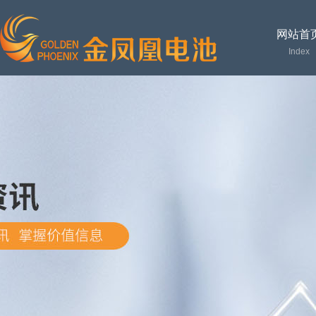
网站首
Index