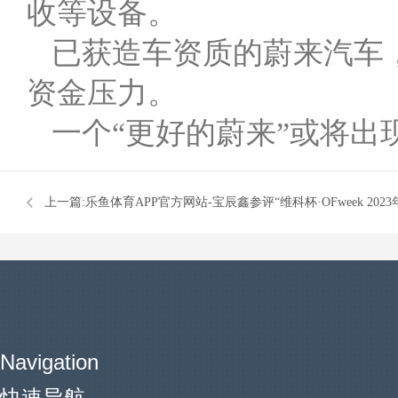
收等设备。
已获造车资质的蔚来汽车
资金压力。
一个“更好的蔚来”或将出
上一篇:
乐鱼体育APP官方网站-宝辰鑫参评“维科杯·OFweek 202
备卓越品牌”
Navigation