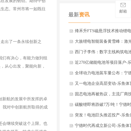
现在发展的韧劲。期待中创
流生态。常州市将一如既往
邮箱
最新
资讯
烽禾升FTS磁悬浮技术推动锂
送变革！-乐鱼体育APP官方网
大族锂电智能装备黄雪峰：激
，走出了一条永续创新之
密焊接在动力电池领域的应用-
西门子李伟：数字主线构筑电
我们有决心，有能力做到组
体育APP官方网站
业升维路径-乐鱼体育APP官方
近270亿储能电池等项目落户-
起，从心出发，聚能向新，
体育APP官方网站
全球动力电池装车量公布：宁
代占38%、比亚迪占16%-乐鱼
又一电池企业高层变动-乐鱼体
APP官方网站
APP官方网站
固态电池再被热议，主流厂商
创新航的发展中所发挥的卓
进度如何？-乐鱼体育APP官方
碳酸锂即将跌破7万/吨！宁德
。我对中创新航所取得的成
代“抄底”！-乐鱼体育APP官方
突发！电池巨头推迟投产-乐鱼
，还会继续突破这个上限。也
APP官方网站
宁德时代再成立新公司-乐鱼体