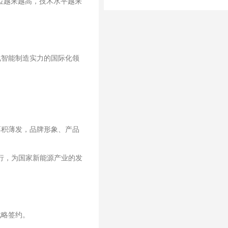
位越来越高，技术水平越来
APP官方网站
化智能制造实力的国际化领
厚积薄发，品牌形象、产品
行，为国家新能源产业的发
战略签约。