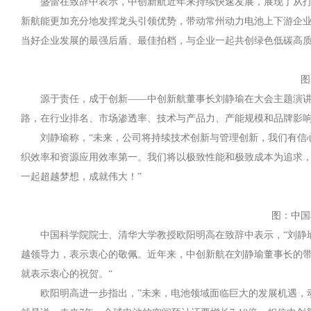
盛蕾在致辞中表示，中创新航近年来持续快速发展，展现了从
新航能更加充分地发挥龙头引领优势，带动常州动力电池上下游企
当好企业发展的最强后盾、最佳拍档，与企业一起共创绿色低碳高
图
源于责任，成于创新——中创新航董事长刘静瑜在大会主题演
路，在行业排名、市场渗透率、技术与产品力、产能规模和品牌影
刘静瑜称，“未来，公司将持续技术创新与管理创新，我们有信
织效率和资源应用效率第一。我们将以极致性能和极致成本为追求
一起超越梦想，成就伟大！”
图：中国
中国科学院院士、清华大学教授欧阳明高在致辞中表示，“刘静
越领导力，表示衷心的敬佩。近年来，中创新航在刘静瑜董事长的带
就表示衷心的祝贺。“
欧阳明高进一步指出，”未来，电池领域面临巨大的发展机遇，动