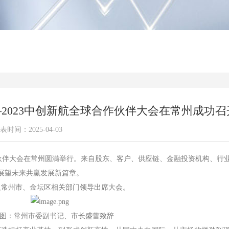
—2023中创新航全球合作伙伴大会在常州成功召
表时间：2025-04-03
球合作伙伴大会在常州圆满举行。来自股东、客户、供应链、金融投资机构、
，展望未来共赢发展新篇章。
及常州市、金坛区相关部门领导出席大会。
图：常州市委副书记、市长盛蕾致辞