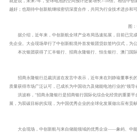
就是说，未来7年，全球电池的空间预计还要增长7-10倍。相信
越好；也期待中创新航继续密切深度合作，共同为行业技术进步和可
图：
据介绍，近年来，中创新航全球产业布局迅速拓展，目前已完
先企业。大会现场举行了中创新航境外首发银团贷款签约仪式，为
本次银团获得了汇丰银行、招商永隆银行、恒生银行、澳门国
招商永隆银行总裁洪波在发言中表示，近年来在刘静瑜董事长
质量获得市场广泛认可，已成长为中国动力及储能电池行业的“领导者
洪波称，“招商永隆银行是招商银行国际化综合化经营的重要平
展，为双碳目标的实现，为中国优秀企业的全球化发展做出应有贡献
大会现场，中创新航与来自储能领域的优秀企业——象屿、中