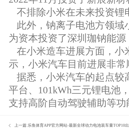
不排除小米在未来投资锂
此外，钠离子电池方领域小
为资本投资了深圳珈钠能源；
在小米造车进展方面，小
示，小米汽车目前进展非常顺
据悉，小米汽车的起点较高
平台、101kWh三元锂电池
支持高阶自动驾驶辅助等功
上一篇:
乐鱼体育APP官方网站-最新全球动力电池装车量TOP10