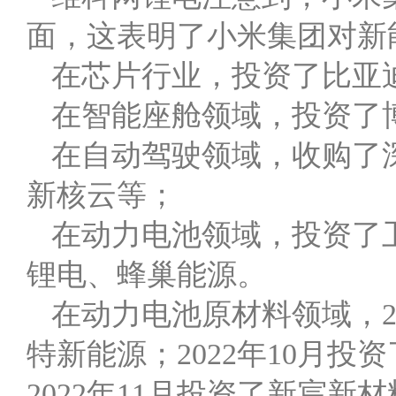
面，这表明了小米集团对新
在芯片行业，投资了比亚
在智能座舱领域，投资了
在自动驾驶领域，收购了深
新核云等；
在动力电池领域，投资了
锂电、蜂巢能源。
在动力电池原材料领域，2
特新能源；2022年10月
2022年11月投资了新宸新