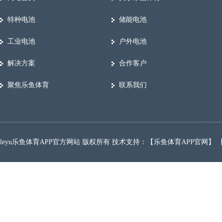
特种电池
储能电池
工业电池
户外电池
解决方案
合作客户
聚焦乐鱼体育
联系我们
leyu乐鱼体育APP官方网站 版权所有 技术支持：【
乐鱼体育APP官网
】 