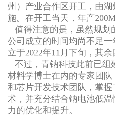
州）产业合作区开工，由湖
施。在开工当天，年产200
值得注意的是，虽然规划
公司成立的时间均尚不足一
立于2022年11月下旬，其
不过，青钠科技此前已组
材料学博士在内的专家团队
和芯片开发技术团队，掌握
术，并充分结合钠电池低温
力的优化和提升。