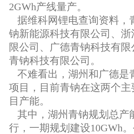
2GWh产线量产。
据维科网锂电查询资料，
钠新能源科技有限公司、浙
限公司、广德青钠科技有限
青钠科技有限公司。
不难看出，湖州和广德是
项目，目前青钠在这两个主要
目产能。
其中，湖州青钠规划总产能
行，一期规划建设10GWh