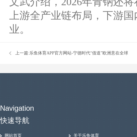
文武介绍，2026年青钠还
上游全产业链布局，下游国
业。
上一篇:
乐鱼体育APP官方网站-宁德时代“借道”欧洲意在全球
Navigation
快速导航
网站首页
关于乐鱼体育