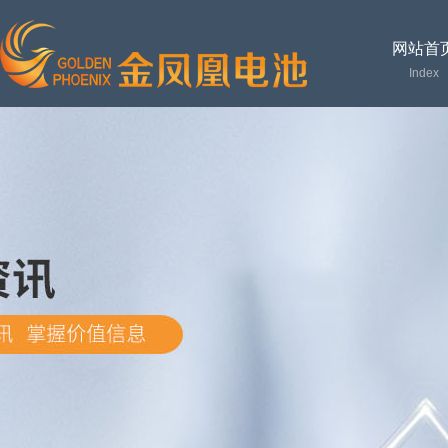
网站首
Index