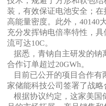
技术，规避了方形和软包结
装，有效保证电池安全；在
高能量密度。此外，4014
充分发挥钠电倍率特性，具体
流可达10C。
据悉，青钠自主研发的钠
合作订单超过20GWh。
目前已公开的项目合作有
家储能科技公司签署了战略
根据协议约定，这家美国