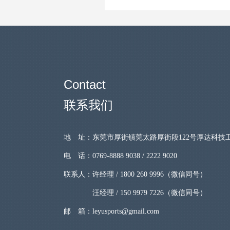
目开工
APP官方网站
Contact
联系我们
地 址：东莞市厚街镇莞太路厚街段122号厚达科技
电 话：0769-8888 9038 / 2222 9020
联系人：许经理 / 1800 260 9996（微信同号）
汪经理 / 150 9979 7226（微信同号）
邮 箱：leyusports@gmail.com