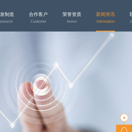
发制造
合作客户
荣誉资质
新闻资讯
esearch
Customer
Honor
Information
C