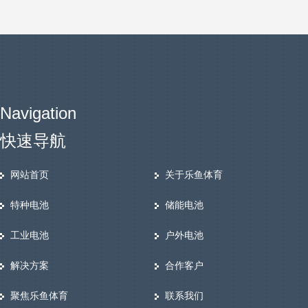
造”一个新铝时代
Navigation
快速导航
网站首页
关于乐鱼体育
特种电池
储能电池
工业电池
户外电池
解决方案
合作客户
聚焦乐鱼体育
联系我们