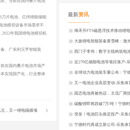
场景。当前在国内叠片电池
最新
资讯
钧刀片电池、亿纬锂能储能
锂电池模切设备市场需求不
烽禾升FTS磁悬浮技术推动锂
2022年我国锂电池模切机
送变革！-乐鱼体育APP官方网
大族锂电智能装备黄雪峰：激
装备、广东利元亨智能装
密焊接在动力电池领域的应用-
西门子李伟：数字主线构筑电
。
体育APP官方网站
业升维路径-乐鱼体育APP官方
近270亿储能电池等项目落户-
当前在国内叠片电池市场产
体育APP官方网站
全球动力电池装车量公布：宁
基本实现国产化，行业整体
代占38%、比亚迪占16%-乐鱼
又一电池企业高层变动-乐鱼体
APP官方网站
APP官方网站
固态电池再被热议，主流厂商
进度如何？-乐鱼体育APP官方
碳酸锂即将跌破7万/吨！宁德
5亿元，又一锂电隔膜项
代“抄底”！-乐鱼体育APP官方
突发！电池巨头推迟投产-乐鱼
APP官方网站
宁德时代再成立新公司-乐鱼体