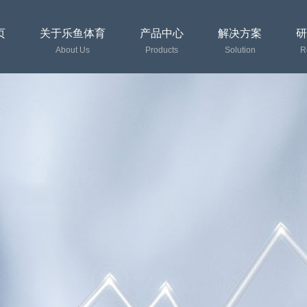
页
关于乐鱼体育
产品中心
解决方案
研
About Us
Products
Solution
R