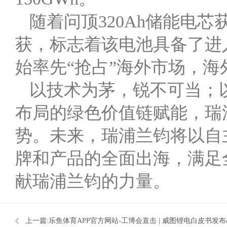
随着问顶320Ah储能电
获，标志着该电池具备了进
始率先“抢占”海外市场，
以技术为茅，锐不可当；
布局的绿色价值链赋能，瑞
势。未来，瑞浦兰钧将以自
牌和产品的全面出海，满足
献瑞浦兰钧的力量。
上一篇:
乐鱼体育APP官方网站-工博会直击 | 威图锂电白皮书发