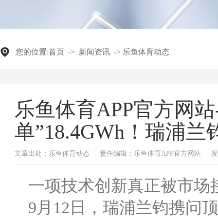
您的位置:
首页
->
新闻资讯
->
乐鱼体育动态
乐鱼体育APP官方网站
单”18.4GWh！瑞浦
文章出处：乐鱼体育动态
责任编辑：乐鱼体育APP官方网站
发
一项技术创新真正被市场
9月12日，瑞浦兰钧携问顶3