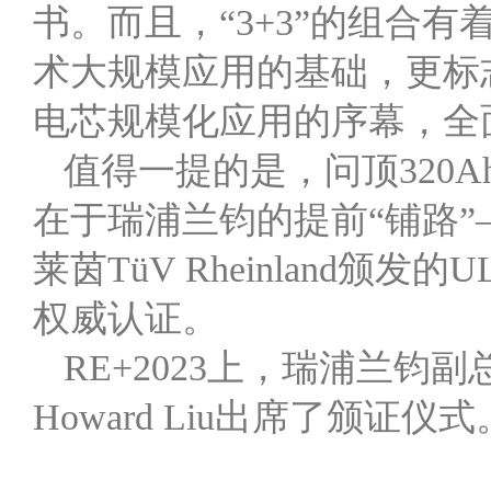
书。而且，“3+3”的组合
术大规模应用的基础，更标志
电芯规模化应用的序幕，全
值得一提的是，问顶320
在于瑞浦兰钧的提前“铺路”
莱茵TüV Rheinland颁发的UL
权威认证。
RE+2023上，瑞浦兰
Howard Liu出席了颁证仪式