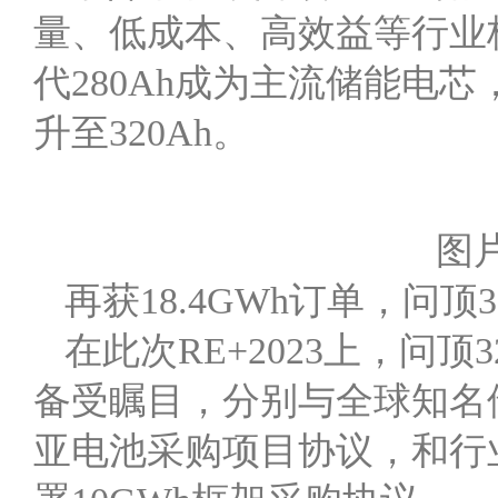
量、低成本、高效益等行业
代280Ah成为主流储能电
升至320Ah。
图
再获18.4GWh订单，问顶
在此次RE+2023上，问
备受瞩目，分别与全球知名储能
亚电池采购项目协议，和行业领