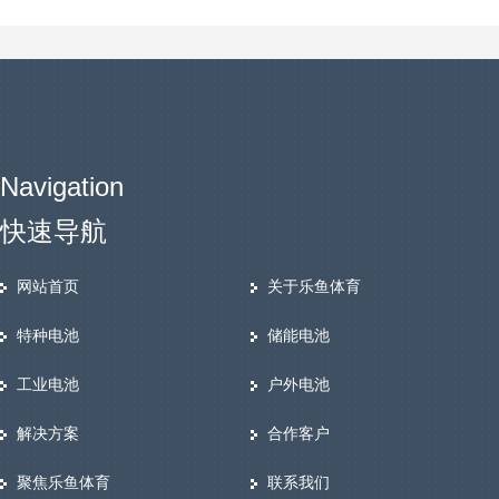
师大赛颁奖现场盛况
Navigation
快速导航
网站首页
关于乐鱼体育
特种电池
储能电池
工业电池
户外电池
解决方案
合作客户
聚焦乐鱼体育
联系我们