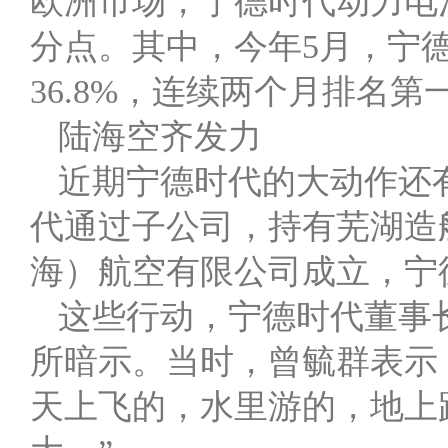
欧洲市场，宁德时代动力电池的
分点。其中，今年5月，宁
36.8%，连续两个月排名第
陆海空齐发力
近期宁德时代的大动作还有
代通过子公司，持有芜湖造船
海）航空有限公司成立，宁德
这些行动，宁德时代董事
所暗示。当时，曾毓群表示
天上飞的，水里游的，地上