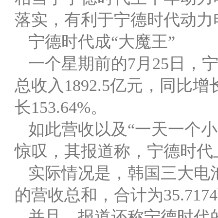
落实，有利于宁德时代动力
宁德时代成“大魔王”
一个星期前的7月25日，
总收入1892.5亿元，同比增
长153.64%。
如此营收以及“一天一个小目标
惊叹，其报道称，宁德时代
实际情况是，韩国三大电池龙
的营收总和，合计为35.717
并且，报道还称宁德时代