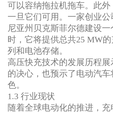
可以容纳拖拉机拖车。此外
一旦它们可用。一家创业公司W
尼亚州贝克斯菲尔德建设一
时，它将提供总共25 MW
列和电池存储。
高压快充技术的发展历程展
的决心，也预示了电动汽车
色。
1.3 行业现状
随着全球电动化的推进，充电