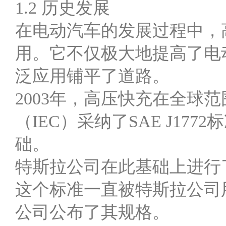
1.2 历史发展
在电动汽车的发展过程中，
用。它不仅极大地提高了电
泛应用铺平了道路。
2003年，高压快充在全球
（IEC）采纳了SAE J1
础。
特斯拉公司在此基础上进行
这个标准一直被特斯拉公司用
公司公布了其规格。