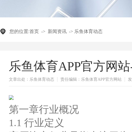
您的位置:
首页
->
新闻资讯
->
乐鱼体育动态
乐鱼体育APP官方网站
文章出处：乐鱼体育动态
责任编辑：乐鱼体育APP官方网站
发
第一章行业概况
1.1 行业定义