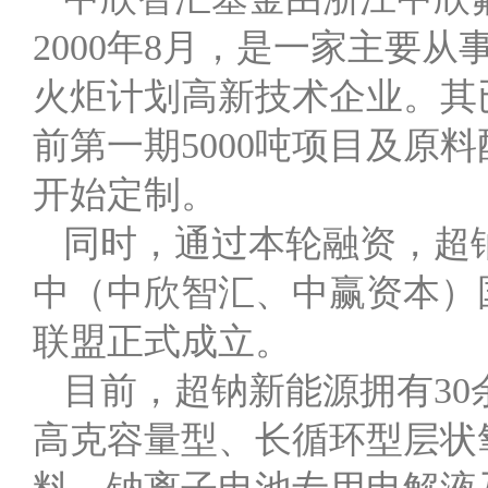
2000年8月，是一家主要
火炬计划高新技术企业。其
前第一期5000吨项目及原
开始定制。
同时，通过本轮融资，超
中（中欣智汇、中赢资本）
联盟正式成立。
目前，超钠新能源拥有3
高克容量型、长循环型层状