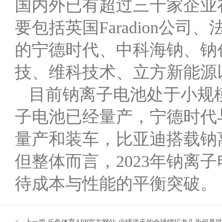
国内外已有超过三十家企业
要包括英国Faradion公司、法
的宁德时代、中科海钠、钠
技、维科技术、立方新能源
目前钠离子电池处于小规
子电池已经量产，宁德时代与
量产和装车，比亚迪搭载钠离
但整体而言，2023年钠离
待成本与性能的平衡突破。