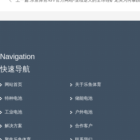
上一篇:
乐鱼体育APP官方网站-业绩逆天的全球锂矿龙头为何暴
Navigation
快速导航
网站首页
关于乐鱼体育
特种电池
储能电池
工业电池
户外电池
解决方案
合作客户
聚焦乐鱼体育
联系我们