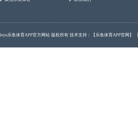
leyu乐鱼体育APP官方网站 版权所有 技术支持：【
乐鱼体育APP官网
】 