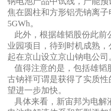
钠电池产品中试线，产能预计
焦在圆柱和方形铝壳钠离子
5GWh。
此外，根据雄韬股份此前公
业园项目，待到时机成熟，
起在京山设立京山钠电公司
值得注意的是，包括雄韬
古钠祥可谓是获得了实质性
望进一步加快。
具体来看，新宙邦为电解