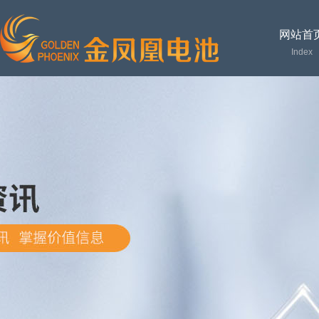
网站首
Index