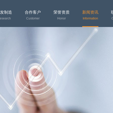
发制造
合作客户
荣誉资质
新闻资讯
esearch
Customer
Honor
Information
C