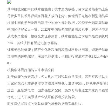
其中机械储能中的抽水蓄能由于技术最为成熟，目前是储能市场上
尽管多重技术路径颇有百花齐放的态势，但锂离子电池在新型储能应
根据中国化学与物理电源行业协会的统计数据，2022年全球新型储能累
中国的情况如出一辙。2022年中国新型储能新增装机中，锂离子电池占
从成本角度看，根据光大证券测算，抽水蓄能是当前成本最优的长
70%，其经济性有望超过抽水蓄能。
锂离子电池储能：随产业化进程加速和原材料价格回落，锂离子储能初
过现在的锂电储能；液流电池储能：当初始投资成本降低到2元/W
03
机构集体看好储能未来市场空间
对于储能的未来需求，各大机构可以说是非常看好。甚至有观点认为储
大家的观点无非是储能赛道渗透率够低，渗透率5%，刚从主题投资
过去一直是炒概念，国家强推来配储，虽然可能赛道里大家跑马圈
奇点，进入了实际被产业认可的赛道投资阶段。
而支撑这些观点的则是储能的增长数据确实非常快。