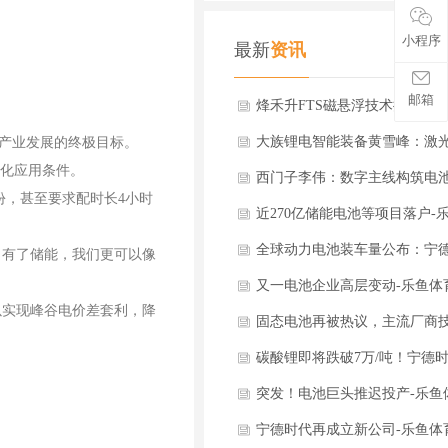
小程序
最新
资讯
邮箱
烽禾升FTS磁悬浮技术推动锂
送变革！-乐鱼体育APP官方网
大族锂电智能装备黄雪峰：激
源产业发展的终极目标。
业化应用条件。
密焊接在动力电池领域的应用-
西门子李伟：数字主线构筑电
份，甚至要求配时长4小时
体育APP官方网站
业升维路径-乐鱼体育APP官方
近270亿储能电池等项目落户-
体育APP官方网站
全球动力电池装车量公布：宁
，有了储能，我们更可以像
代占38%、比亚迪占16%-乐鱼
又一电池企业高层变动-乐鱼体
以实现峰谷电价差套利，降
APP官方网站
APP官方网站
固态电池再被热议，主流厂商
进度如何？-乐鱼体育APP官方
碳酸锂即将跌破7万/吨！宁德
代“抄底”！-乐鱼体育APP官方
突发！电池巨头推迟投产-乐鱼
APP官方网站
宁德时代再成立新公司-乐鱼体