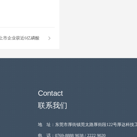
家上市企业获近6亿磷酸
订单，弗迪供应电芯！
Contact
联系我们
地 址：东莞市厚街镇莞太路厚街段122号厚达科技
电 话：0769-8888 9038 / 2222 9020