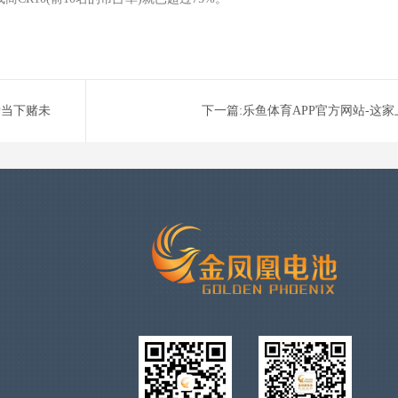
赌当下赌未
下一篇:
乐鱼体育APP官方网站-这
铁锂电池