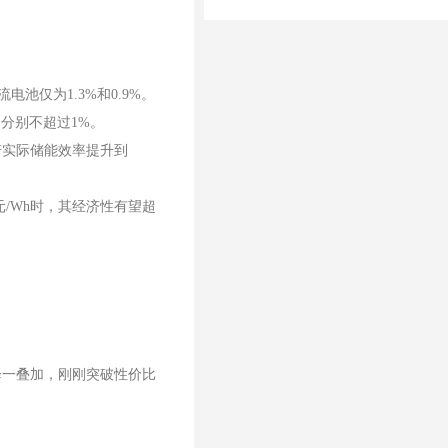
APP官方网站
池仅为1.3%和0.9%。
均分别不超过1%。
若实际储能效率提升到
/Wh时，其经济性有望超
降一叠加，刚刚突破性价比