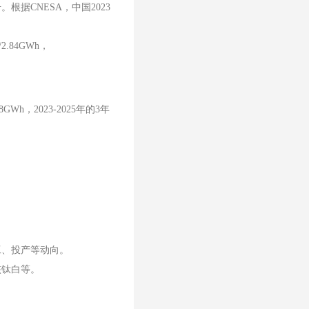
升。根据CNESA，中国2023
.84GWh，
h，2023-2025年的3年
工、投产等动向。
核钛白等。