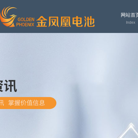
网站首
Index