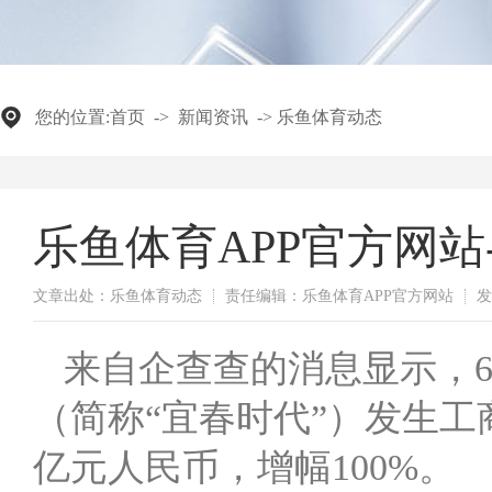
您的位置:
首页
->
新闻资讯
->
乐鱼体育动态
乐鱼体育APP官方网站
文章出处：乐鱼体育动态
责任编辑：乐鱼体育APP官方网站
发
来自企查查的消息显示，
（简称“宜春时代”）发生工
亿元人民币，增幅100%。