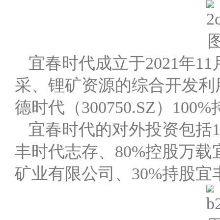
宜春时代成立于2021年1
采、锂矿资源的综合开发利
德时代（300750.SZ）100
宜春时代的对外投资包括1
丰时代志存、80%控股万载
矿业有限公司、30%持股