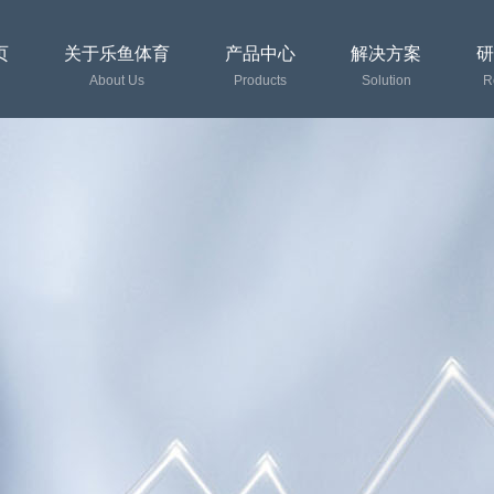
页
关于乐鱼体育
产品中心
解决方案
研
About Us
Products
Solution
R