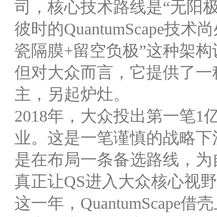
司，核心技术路线是“无阳
彼时的QuantumScape
瓷隔膜+留空负极”这种架
但对大众而言，它提供了一
主，另起炉灶。
2018年，大众投出第一笔1亿
业。这是一笔谨慎的战略下
是在布局一条备选路线，为
真正让QS进入大众核心视野的
这一年，QuantumSca