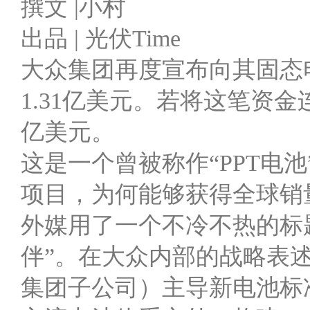
撰文 |小村
出品 | 光伏Time
大众集团再度宣布向其固态电池
1.31亿美元。若将这笔资
亿美元。
这是一个曾被称作“PPT电
项目，为何能够获得全球销
外媒用了一个不冷不热的标
伴”。在大众内部的战略表述
集团子公司）主导新电池标