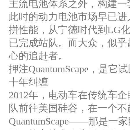
主流电池体系之外，构建一
此时的动力电池市场早已进
拼性能，从宁德时代到LG化
已完成站队。而大众，似乎
心的追赶者。
押注QuantumScape，
十年纠缠
2012年，电动车在传统车
队前往美国硅谷，在一个不
QuantumScape——