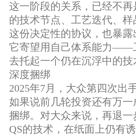
这一阶段的关系，已经不再是简
的技术节点、工艺迭代、样
这份决定性的协议，也暴露
它寄望用自己体系能力——
去托起一个仍在沉浮中的技
深度捆绑
2025年7月，大众第四次出手
如果说前几轮投资还有万一
捆绑。对大众来说，再退一
QS的技术，在纸面上仍有