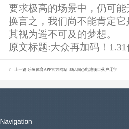
要求极高的场景中，仍可能
换言之，我们尚不能肯定它
其视为遥不可及的梦想。
原文标题:大众再加码！1.3
上一篇:
乐鱼体育APP官方网站-30亿固态电池项目落户辽宁
Navigation