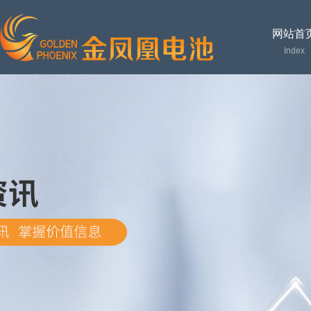
网站首
Index