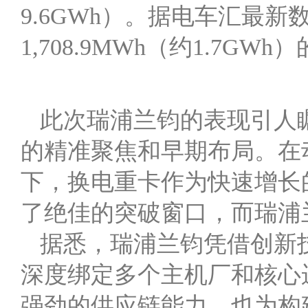
9.6GWh）。据电车汇最
1,708.9MWh（约1.7
此次瑞浦兰钧的表现引人
的精准聚焦和早期布局。在
下，换电重卡作为快速增长
了绝佳的突破窗口，而瑞浦
据悉，瑞浦兰钧凭借创新
深度绑定多个主机厂和核心
强劲的供应链能力，也为构