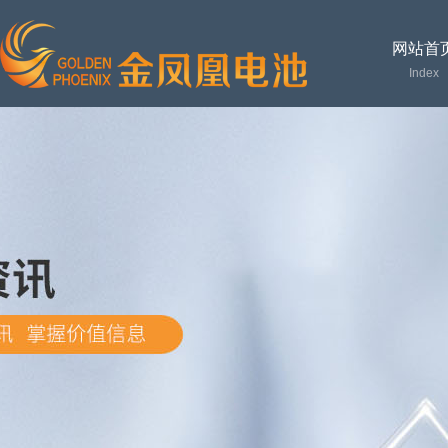
网站首
Index