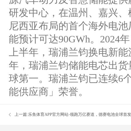
研发中心，在温州、嘉兴、
尼西亚布局的首个海外电池厂
能预计可达90GWh。202
上半年，瑞浦兰钧换电新能源
年，瑞浦兰钧储能电芯出货
球第一。瑞浦兰钧已连续6个
能供应商」荣誉。
上一篇:
乐鱼体育APP官方网站-领跑万亿赛道，德赛电池全球首