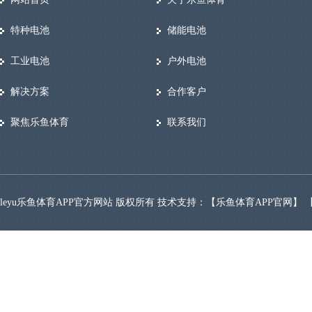
特种电池
储能电池
工业电池
户外电池
解决方案
合作客户
聚焦乐鱼体育
联系我们
leyu乐鱼体育APP官方网站 版权所有 技术支持：【
乐鱼体育APP官网
】 