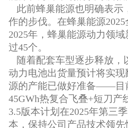
此前蜂巢能源也明确表示
作的步伐。在蜂巢能源202
2025年，蜂巢能源动力领
过45个。
随着配套车型逐步释放，以
动力电池出货量预计将实现
源的产能已做好准备——目
45GWh热复合飞叠+短刀
3.5版本计划在2025年第
本，保持公司产品技术领先