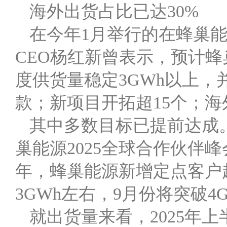
海外出货占比已达30%
在今年1月举行的在蜂巢
CEO杨红新曾表示，预计蜂巢
度供货量稳定3GWh以上，
款；新项目开拓超15个；海
其中多数目标已提前达成。
巢能源2025全球合作伙伴
年，蜂巢能源新增定点客户
3GWh左右，9月份将突破4
就出货量来看，2025年