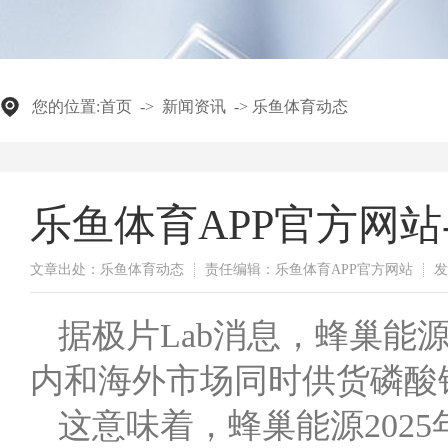
您的位置:
首页
->
新闻资讯
->
乐鱼体育动态
乐鱼体育APP官方网
文章出处：乐鱼体育动态
责任编辑：乐鱼体育APP官方网站
发
据极片Lab消息，蜂巢能源
内和海外市场同时供货磷酸
这意味着，蜂巢能源202