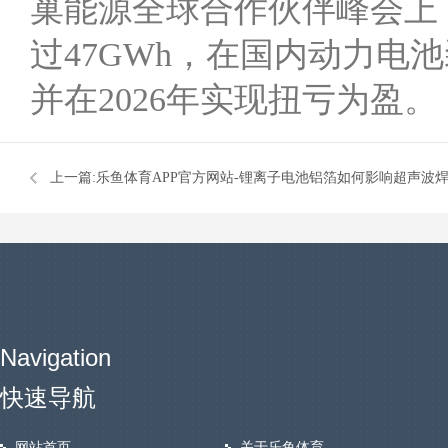
巢能源全球合作伙伴峰会上，
过47GWh，在国内动力电池
并在2026年实现扭亏为盈。
上一篇:
乐鱼体育APP官方网站-锂离子电池铝箔如何影响超声波
Navigation
快速导航
网站首页
关于乐鱼体育