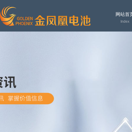
网站首
Index