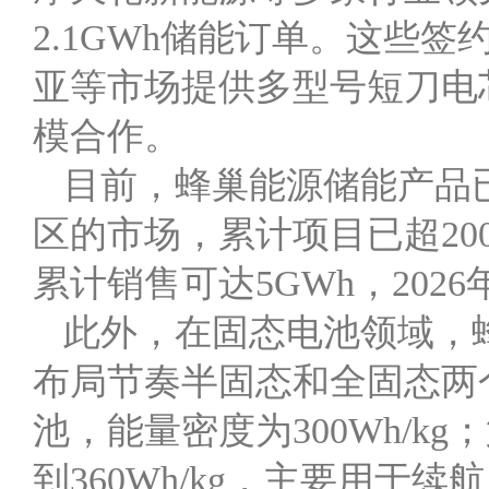
2.1GWh储能订单。这些签
亚等市场提供多型号短刀电
模合作。
目前，蜂巢能源储能产品
区的市场，累计项目已超200
累计销售可达5GWh，2026
此外，在固态电池领域，
布局节奏半固态和全固态两
池，能量密度为300Wh/k
到360Wh/kg，主要用于