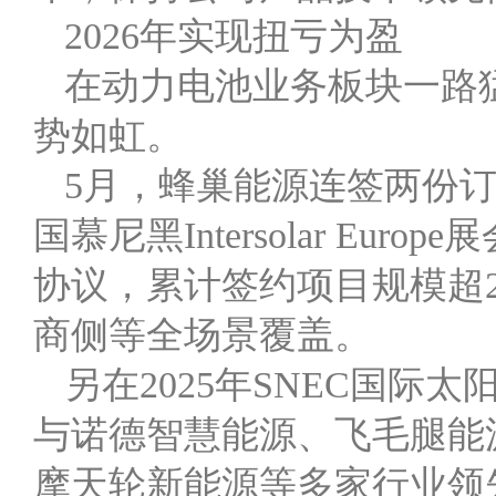
2026年实现扭亏为盈
在动力电池业务板块一路
势如虹。
5月，蜂巢能源连签两份
国慕尼黑Intersolar E
协议，累计签约项目规模超
商侧等全场景覆盖。
另在2025年SNEC国
与诺德智慧能源、飞毛腿能
摩天轮新能源等多家行业领