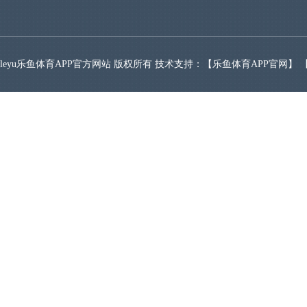
leyu乐鱼体育APP官方网站 版权所有 技术支持：【
乐鱼体育APP官网
】 