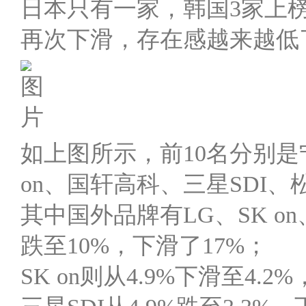
日本只有一家，韩国3家上
再次下滑，存在感越来越低
如上图所示，前10名分别是
on、国轩高科、三星SDI
其中国外品牌有LG、SK o
跌至10%，下滑了17%；
SK on则从4.9%下滑至4.