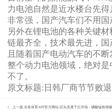
力电池自然是近水楼台先得
非常强，国产汽车们不用国
另外在锂电池的各种关键材
链最齐全，技术最先进，国
且随着国产电动汽车的不断
整个动力电池领域，绝对是
不了。
原文标题:日韩厂商节节败退
上一篇:
乐鱼体育APP官方网站-巨头竞逐千亿市场：磷酸锰铁锂