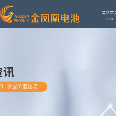
网站首
Index