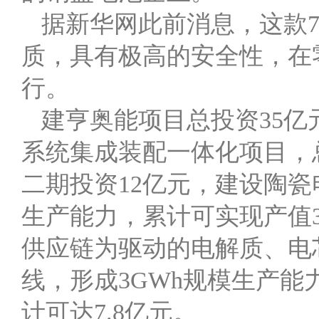
据新华网此前消息，这款7
质，具有极高的安全性，在零
行。
建亨奥能项目总投资35亿
系统集成装配一体化项目，总
二期投资12亿元，建设陶瓷
生产能力，累计可实现产值3
供应链为驱动的电解质、电
线，形成3GWh规模生产能
计可达7.8亿元。