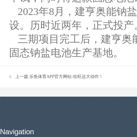
2023年8月，建亨奥能
设。历时近两年，正式投产
三期项目完工后，建亨奥
固态钠盐电池生产基地。
上一篇:
乐鱼体育APP官方网站-欣旺达大动作！
Navigation