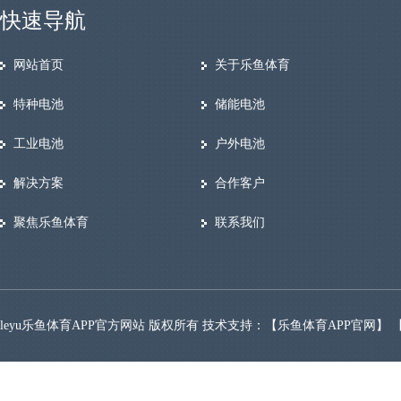
快速导航
网站首页
关于乐鱼体育
特种电池
储能电池
工业电池
户外电池
解决方案
合作客户
聚焦乐鱼体育
联系我们
leyu乐鱼体育APP官方网站 版权所有 技术支持：【
乐鱼体育APP官网
】 