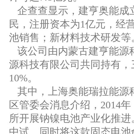
企查查显示，建亨奥能成立
民，注册资本为1亿元，经
池销售；新材料技术研发等
该公司由内蒙古建亨能源
源科技有限公司共同持有，三
10%。
其中，上海奥能瑞拉能源
区管委会消息介绍，2014
所开展钠镍电池产业化推进。
中试，同时将这款固态电池