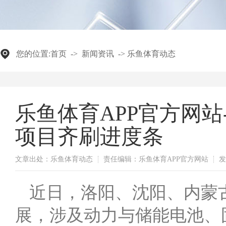
您的位置:
首页
->
新闻资讯
->
乐鱼体育动态
乐鱼体育APP官方网站
项目齐刷进度条
文章出处：乐鱼体育动态
责任编辑：乐鱼体育APP官方网站
发
近日，洛阳、沈阳、内蒙
展，涉及动力与储能电池、