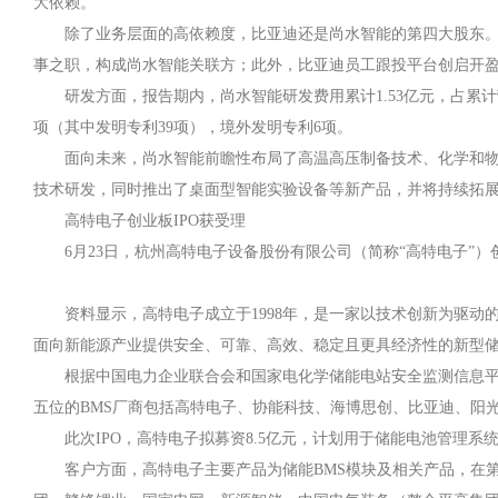
大依赖。
除了业务层面的高依赖度，比亚迪还是尚水智能的第四大股东。
事之职，构成尚水智能关联方；此外，比亚迪员工跟投平台创启开盈持有
研发方面，报告期内，尚水智能研发费用累计1.53亿元，占累计营业
项（其中发明专利39项），境外发明专利6项。
面向未来，尚水智能前瞻性布局了高温高压制备技术、化学和
技术研发，同时推出了桌面型智能实验设备等新产品，并将持续拓
高特电子创业板IPO获受理
6月23日，杭州高特电子设备股份有限公司（简称“高特电子”）
资料显示，高特电子成立于1998年，是一家以技术创新为驱动
面向新能源产业提供安全、可靠、高效、稳定且更具经济性的新型储
根据中国电力企业联合会和国家电化学储能电站安全监测信息平台
五位的BMS厂商包括高特电子、协能科技、海博思创、比亚迪、阳
此次IPO，高特电子拟募资8.5亿元，计划用于储能电池管理
客户方面，高特电子主要产品为储能BMS模块及相关产品，在