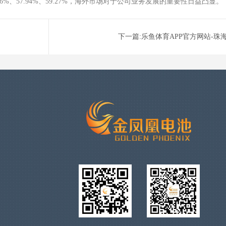
86%、57.94%、59.27%，海外市场对于公司业务发展的重要性日益凸显。
下一篇:
乐鱼体育APP官方网站-珠