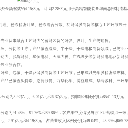
募资金额缩减约4.15亿元，计划2.28亿元用于高精智能装备华南总部制造基
粉体处理、粉液精密计量、粉液混合分散、功能薄膜制备等核心工艺环节展
，专业从事融合工艺能力的智能装备的研发、设计、生产与销售。
辊压、分切等工序，产品覆盖湿法、半干法、干法电极制备领域，已与比
景动力、鹏辉能源、星恒电源、天津力神、广汽埃安等新能源电池及新能
开展业务合作。
、研磨、包覆、干燥及薄膜制备等工艺环节，已形成以光学膜精密涂布机
司产品已覆盖贝特瑞、恩捷股份、万华化学、博益鑫成、华海诚科、三环
别为3.97亿元、6.01亿元和6.37亿元，扣非净利润分别为8541.13万元、2
91.48%、91.76%和89.86%，客户集中度情况与行业经营特点一
91亿元和4.19亿元，占营业收入比例分别为49.04%、48.39%和65