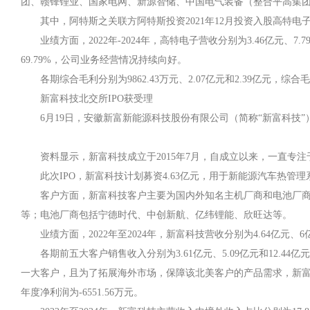
团、赣锋锂业、国家电网、新源智储、中国电气装备（整合平高集
其中，阿特斯之关联方阿特斯投资2021年12月投资入股高特电子
业绩方面，2022年-2024年，高特电子营收分别为3.46亿元、7.7
69.79%，公司业务经营情况持续向好。
各期综合毛利分别为9862.43万元、2.07亿元和2.39亿元，综合毛利率
新富科技北交所IPO获受理
6月19日，安徽新富新能源科技股份有限公司（简称“新富科技”
资料显示，新富科技成立于2015年7月，自成立以来，一直
此次IPO，新富科技计划募资4.63亿元，用于新能源汽车热
客户方面，新富科技客户主要为国内外知名主机厂商和电池厂
等；电池厂商包括宁德时代、中创新航、亿纬锂能、欣旺达等。
业绩方面，2022年至2024年，新富科技营收分别为4.64亿元、6亿元
各期前五大客户销售收入分别为3.61亿元、5.09亿元和12.44亿
一大客户，且为了拓展海外市场，保障该北美客户的产品需求，新富科
年度净利润为-6551.56万元。