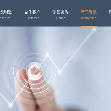
发制造
合作客户
荣誉资质
新闻资讯
esearch
Customer
Honor
Information
C