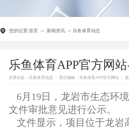
您的位置:
首页
->
新闻资讯
->
乐鱼体育动态
乐鱼体育APP官方网站
文章出处：乐鱼体育动态
责任编辑：乐鱼体育APP官方网站
发
6月19日，龙岩市生态环
文件审批意见进行公示。
文件显示，项目位于龙岩