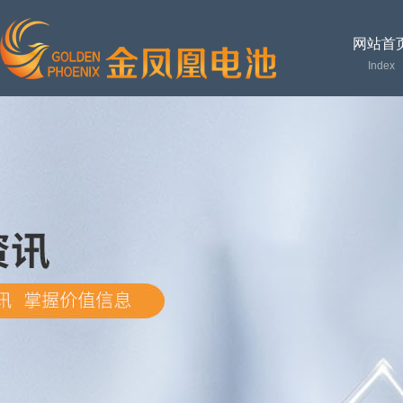
网站首
Index