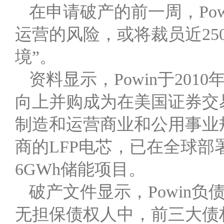
在申请破产的前一周，Po
运营的风险，或将裁员近25
境”。
资料显示，Powin于201
向上并购成为在美国证券交
制造和运营商业和公用事业
商的LFP电芯，已在全球部署
6GWh储能项目。
破产文件显示，Powin负
无担保债权人中，前三大债