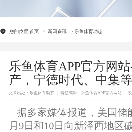
您的位置:
首页
->
新闻资讯
->
乐鱼体育动态
乐鱼体育APP官方网站
产，宁德时代、中集
文章出处：乐鱼体育动态
责任编辑：乐鱼体育APP官方网站
发
据多家媒体报道，美国储能
月9日和10日向新泽西地区