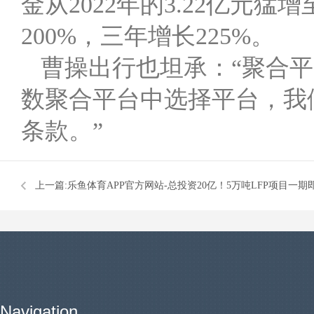
金从2022年的3.22亿元猛增
200%，三年增长225%。
曹操出行也坦承：“聚合
数聚合平台中选择平台，我
条款。”
上一篇:
乐鱼体育APP官方网站-总投资20亿！5万吨LFP项目一期
Navigation