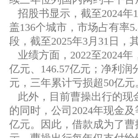
招股书显示，截至2024年
盖136个城市，市场占有率
段，截至2025年3月31日
业绩方面，2022至2024年
亿元、146.57亿元；净利润分别
元，三年累计亏损超50亿元
此外，目前曹操出行的现金
的同时，公司2024年现金及等
亿元。因此，借款成为了曹