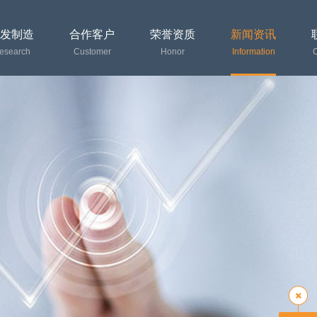
发制造
合作客户
荣誉资质
新闻资讯
esearch
Customer
Honor
Information
C