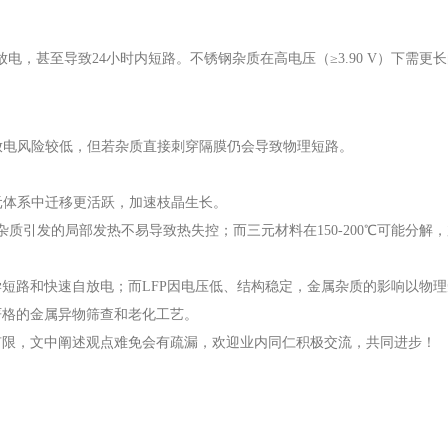
电，甚至导致24小时内短路。不锈钢杂质在高电压（≥3.90 V）下需更
自放电风险较低，但若杂质直接刺穿隔膜仍会导致物理短路。
元体系中迁移更活跃，加速枝晶生长。
属杂质引发的局部发热不易导致热失控；而三元材料在150-200℃可能分解
短路和快速自放电；而LFP因电压低、结构稳定，金属杂质的影响以物
严格的金属异物筛查和老化工艺。
有限，文中阐述观点难免会有疏漏，欢迎业内同仁积极交流，共同进步！