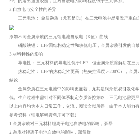
Fe）的溶出速度较慢，且对自放电的影响程度低于三元体系。
2.自放电与安全性的差异
三元电池： 金属杂质（尤其是Cu）在三元电池中易引发严重自放
添加不同金属杂质的三元锂电池自放电（K值）曲线
磷酸铁锂： LFP因结构稳定性和较低电压，金属杂质引发的
3.材料特性的影响
导电性： 三元材料的导电性优于LFP，但金属杂质溶解后在三
热稳定性： LFP的热稳定性更高（热失控温度＞200℃），金
结论
金属杂质在三元电池中的影响更显著，尤其是铜杂质易引发化学
低。生产过程中需针对不同体系制定杂质管控策略，三元电池需更
以上内容均为本人日常工作，交流，阅读文献所得，由于本人能力
参考资料（锂电解码资料库可下载）：
1.金属杂质对三元材料锂离子电池自放电的影响，聂磊
2.杂质对锂离子电池自放电的影响，郑留群