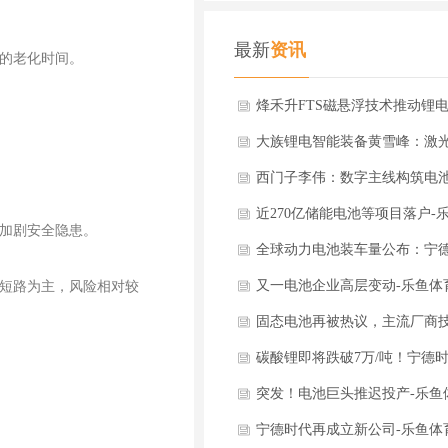
最新
资讯
长的老化时间。
烽禾升FTS磁悬浮技术推动锂
送变革！-乐鱼体育APP官方网
大族锂电智能装备黄雪峰：激
密焊接在动力电池领域的应用-
西门子李伟：数字主线构筑电
体育APP官方网站
业升维路径-乐鱼体育APP官方
近270亿储能电池等项目落户-
，加剧安全隐患。
体育APP官方网站
全球动力电池装车量公布：宁
代占38%、比亚迪占16%-乐鱼
又一电池企业高层变动-乐鱼体
理短路为主，风险相对较
APP官方网站
APP官方网站
固态电池再被热议，主流厂商
进度如何？-乐鱼体育APP官方
碳酸锂即将跌破7万/吨！宁德
代“抄底”！-乐鱼体育APP官方
突发！电池巨头推迟投产-乐鱼
APP官方网站
宁德时代再成立新公司-乐鱼体