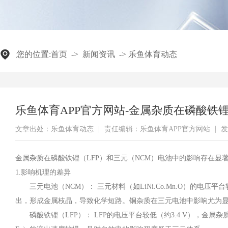
您的位置:
首页
->
新闻资讯
->
乐鱼体育动态
乐鱼体育APP官方网站-金属杂质在磷酸
文章出处：乐鱼体育动态
责任编辑：乐鱼体育APP官方网站
发
金属杂质在磷酸铁锂（LFP）和三元（NCM）电池中的影响存在显
1.影响机理的差异
三元电池（NCM）： 三元材料（如LiNi.Co.Mn.O）的电
出，形成金属枝晶，导致化学短路。铜杂质在三元电池中影响尤为
磷酸铁锂（LFP）： LFP的电压平台较低（约3.4 V），