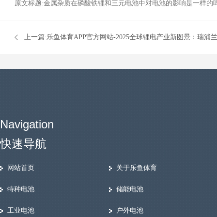
原文标题:金属杂质在磷酸铁锂和三元电池中对电池的影响是一样的
上一篇:
乐鱼体育APP官方网站-2025全球锂电产业新图景：瑞浦兰
顶”突围！
Navigation
快速导航
网站首页
关于乐鱼体育
特种电池
储能电池
工业电池
户外电池