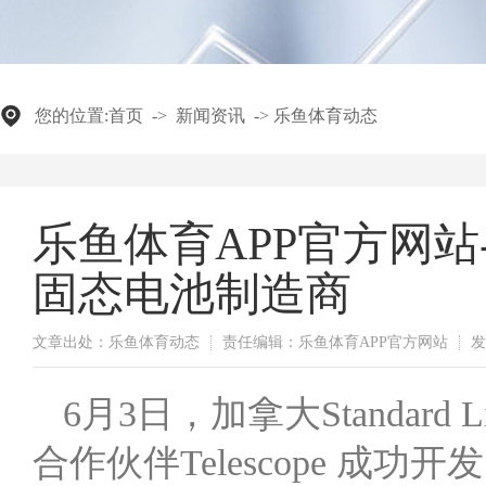
您的位置:
首页
->
新闻资讯
->
乐鱼体育动态
乐鱼体育APP官方网
固态电池制造商
文章出处：乐鱼体育动态
责任编辑：乐鱼体育APP官方网站
发
6月3日，加拿大Standar
合作伙伴Telescope 