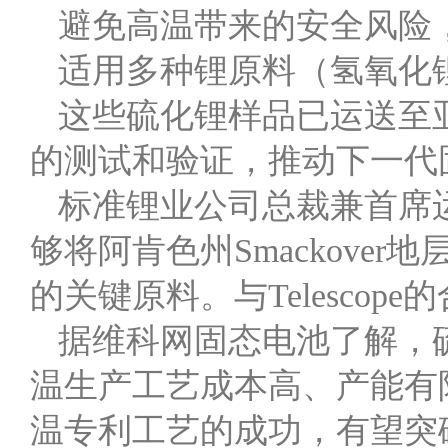
避免高温带来的安全风险
适用多种锂原料（氢氧化
这些硫化锂样品已运送至
的测试和验证，推动下一代
标准锂业公司总裁兼首席运营官
够将阿肯色州Smackove
的关键原料。与Telesco
据维科网固态电池了解，
温生产工艺成本高、产能有
温专利工艺的成功，有望突