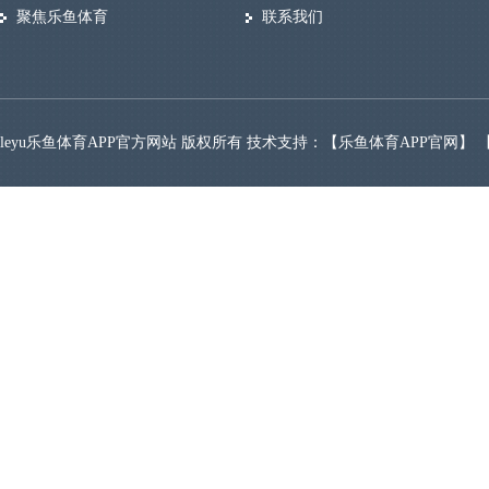
聚焦乐鱼体育
联系我们
leyu乐鱼体育APP官方网站 版权所有 技术支持：【
乐鱼体育APP官网
】 