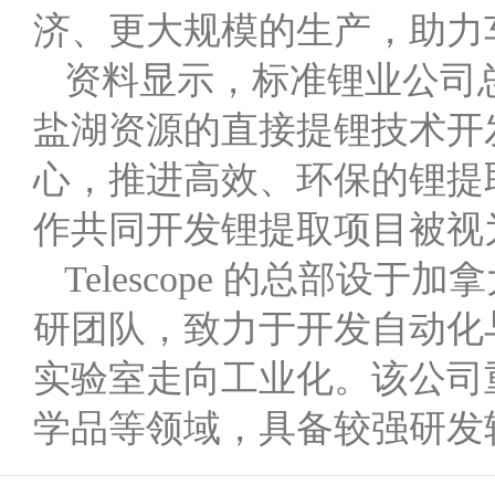
济、更大规模的生产，助力
资料显示，标准锂业公司
盐湖资源的直接提锂技术开发。
心，推进高效、环保的锂提取
作共同开发锂提取项目被视
Telescope 的总部
研团队，致力于开发自动化
实验室走向工业化。该公司
学品等领域，具备较强研发