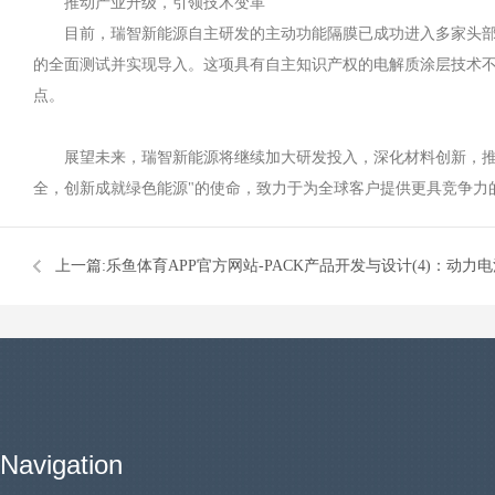
推动产业升级，引领技术变革
目前，瑞智新能源自主研发的主动功能隔膜已成功进入多家头
的全面测试并实现导入。这项具有自主知识产权的电解质涂层技术
点。
展望未来，瑞智新能源将继续加大研发投入，深化材料创新，推
全，创新成就绿色能源"的使命，致力于为全球客户提供更具竞争力
上一篇:
乐鱼体育APP官方网站-PACK产品开发与设计(4)：动力
能参数解读
Navigation