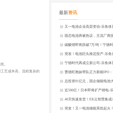
最新
资讯
又一电池企业高层变动-乐鱼体
APP官方网站
固态电池再被热议，主流厂商
进度如何？-乐鱼体育APP官方
碳酸锂即将跌破7万/吨！宁德
代“抄底”！-乐鱼体育APP官方
突发！电池巨头推迟投产-乐鱼
APP官方网站
宁德时代再成立新公司-乐鱼体
系统。
锂工艺成本高、流程复杂的
APP官方网站
曹德旺胞妹带队正力新能IPO
份额、毛利率较低-乐鱼体育AP
总投资81亿元，国企储能电池
方网站
目开工！-乐鱼体育APP官方网
近500亿！日本即将扩产锂电-
体育APP官方网站
40天快速发货！EK云智慧集成
助推锂电铜箔低碳绿色发展-乐
突发！又一电池储能系统起火！