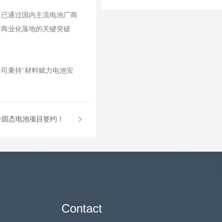
育APP官方网站
鱼体育APP官方网站
，已通过国内主流电池厂商
术商业化落地的关键突破
司秉持"材料赋力电池安
一固态电池项目签约！
Contact