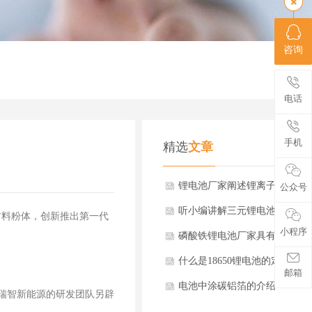
咨询
电话
手机
精选
文章
锂电池厂家阐述锂离子电池有
公众号
用途？
听小编讲解三元锂电池是什么
材料粉体，创新推出第一代
小程序
磷酸铁锂电池厂家具有哪些优
什么是18650锂电池的定制流程
邮箱
电池中涂碳铝箔的介绍
瑞智新能源的研发团队另辟