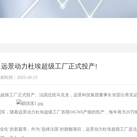
，远景动力杜埃超级工厂正式投产!
表时间：2025-10-23
池超级工厂正式投产。法国总统马克龙，远景科技集团董事长张雷出席见
军，随着远景动力杜埃超级工厂首期10GWh产能的投产，每年将为20
业化’的新篇章。作为‘选择法国’的旗舰项目，远景动力杜埃超级工厂是