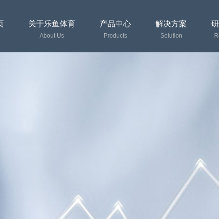
页
关于乐鱼体育
产品中心
解决方案
研
About Us
Products
Solution
R