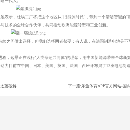
响一代人。”
池表示，杜埃工厂将把这个地区从“旧能源时代”，带到一个清洁智能的“
心与技术的全球合作伙伴，共同推动欧洲能源转型和工业创新。
持续之间做出选择，但我们选择两者都要；有人说，在法国制造电池是不
进程，远景正在践行‘人类命运共同体’的理念，用中国新能源带来全球新繁
动力目前在中国、日本、美国、英国、法国、西班牙布局了13座电池制
，太蓝破解
下一篇:
乐鱼体育APP官方网站-国