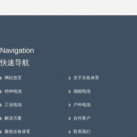
Navigation
快速导航
网站首页
关于乐鱼体育
特种电池
储能电池
工业电池
户外电池
解决方案
合作客户
聚焦乐鱼体育
联系我们