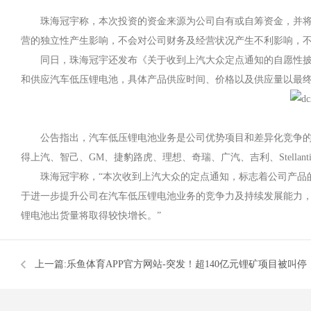
珠海冠宇称，本次投资的资金来源为公司自有或自筹资金，并
营的独立性产生影响，不会对公司财务及经营状况产生不利影响，
同日，珠海冠宇还发布《关于收到上汽大众定点通知的自愿性
和供应汽车低压锂电池，具体产品供应时间、价格以及供应量以最
公告指出，汽车低压锂电池业务是公司优势项目和差异化竞争
得上汽、智己、GM、捷豹路虎、理想、奇瑞、广汽、吉利、Stella
珠海冠宇称，“本次收到上汽大众的定点通知，标志着公司产品
于进一步提升公司在汽车低压锂电池业务的竞争力及持续发展能力
锂电池出货量将取得较快增长。”
上一篇:
乐鱼体育APP官方网站-突发！超140亿元锂矿项目被叫停