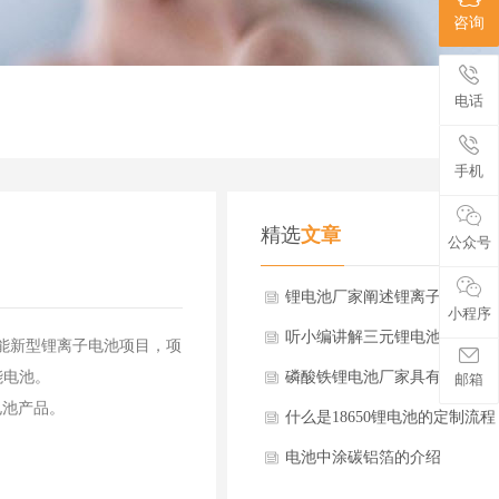
咨询
电话
手机
精选
文章
公众号
锂电池厂家阐述锂离子电池有
小程序
用途？
听小编讲解三元锂电池是什么
性能新型锂离子电池项目，项
能电池。
磷酸铁锂电池厂家具有哪些优
邮箱
电池产品。
什么是18650锂电池的定制流程
电池中涂碳铝箔的介绍