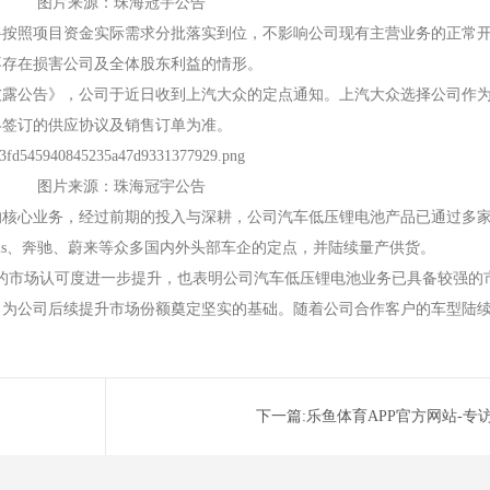
图片来源：珠海冠宇公告
将按照项目资金实际需求分批落实到位，不影响公司现有主营业务的正常
不存在损害公司及全体股东利益的情形。
披露公告》，公司于近日收到上汽大众的定点通知。上汽大众选择公司作
终签订的供应协议及销售订单为准。
图片来源：珠海冠宇公告
的核心业务，经过前期的投入与深耕，公司汽车低压锂电池产品已通过多
ntis、奔驰、蔚来等众多国内外头部车企的定点，并陆续量产供货。
的市场认可度进一步提升，也表明公司汽车低压锂电池业务已具备较强的
，为公司后续提升市场份额奠定坚实的基础。随着公司合作客户的车型陆
下一篇:
乐鱼体育APP官方网站-专