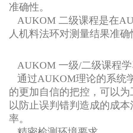
准确性。
AUKOM 二级课程是在
人机料法环对测量结果准确
AUKOM 一级/二级课程
通过AUKOM理论的系统
的更加自信的把控，可以为
以防止误判错判造成的成本
率。
精密检测环境要求