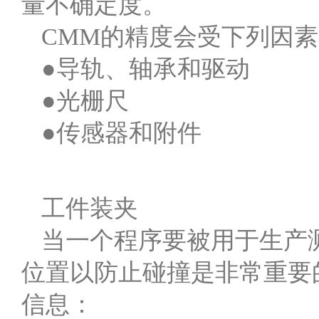
量不确定度。
CMM的精度会受下列因
●导轨、轴承和驱动
●光栅尺
●传感器和附件
工件装夹
当一个程序要被用于生产
位置以防止碰撞是非常重要
信息：