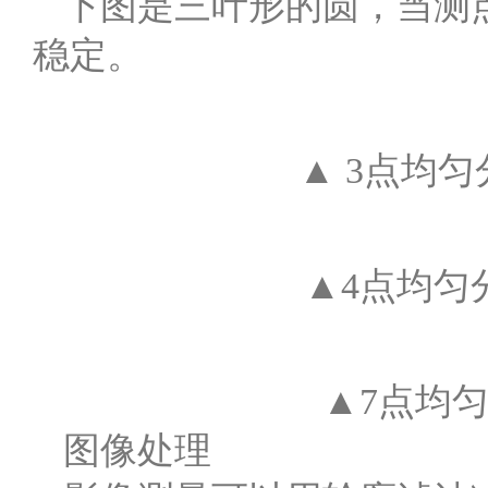
下图是三叶形的圆，当测
稳定。
▲ 3点均
▲4点均匀
▲7点均
图像处理