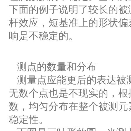
下面的例子说明了较长的被
杆效应，短基准上的形状偏
响是不稳定的。
测点的数量和分布
测量点应能更后的表达被
无数个点也是不现实的，根
数，均匀分布在整个被测元
稳定性。