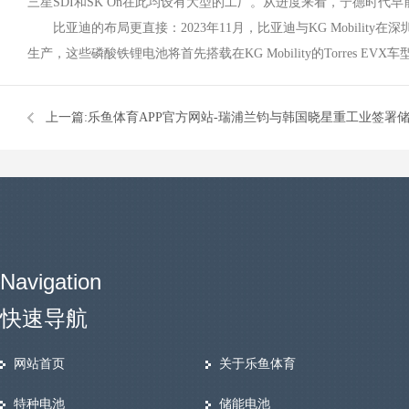
三星SDI和SK On在此均设有大型的工厂。从进度来看，宁德时
比亚迪的布局更直接：2023年11月，比亚迪与KG Mobili
生产，这些磷酸铁锂电池将首先搭载在KG Mobility的Torres EVX
上一篇:
乐鱼体育APP官方网站-瑞浦兰钧与韩国晓星重工业签署
作备忘录 共拓全球市场
Navigation
快速导航
网站首页
关于乐鱼体育
特种电池
储能电池