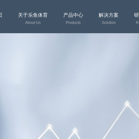
页
关于乐鱼体育
产品中心
解决方案
研
About Us
Products
Solution
R