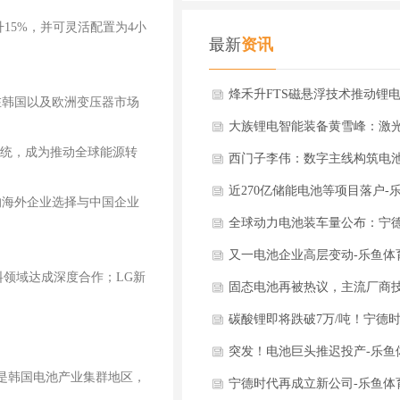
升15%，并可灵活配置为4小
最新
资讯
烽禾升FTS磁悬浮技术推动锂
在韩国以及欧洲变压器市场
送变革！-乐鱼体育APP官方网
大族锂电智能装备黄雪峰：激
系统，成为推动全球能源转
密焊接在动力电池领域的应用-
西门子李伟：数字主线构筑电
体育APP官方网站
业升维路径-乐鱼体育APP官方
近270亿储能电池等项目落户-
的海外企业选择与中国企业
体育APP官方网站
全球动力电池装车量公布：宁
代占38%、比亚迪占16%-乐鱼
又一电池企业高层变动-乐鱼体
料领域达成深度合作；LG新
APP官方网站
APP官方网站
固态电池再被热议，主流厂商
进度如何？-乐鱼体育APP官方
碳酸锂即将跌破7万/吨！宁德
代“抄底”！-乐鱼体育APP官方
突发！电池巨头推迟投产-乐鱼
是韩国电池产业集群地区，
APP官方网站
宁德时代再成立新公司-乐鱼体