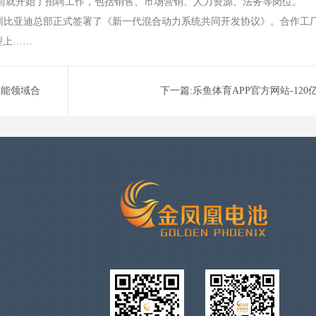
代早前就开始了招聘工作，包括销售、市场营销、人力资源、法务等岗位。
ty在深圳比亚迪总部正式签署了《新一代混合动力系统共同开发协议》。合作工
车型上……
储能领域合
下一篇:
乐鱼体育APP官方网站-12