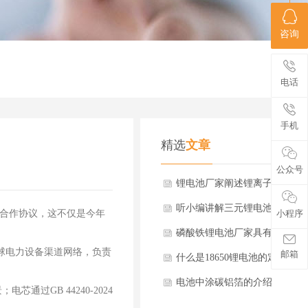
咨询
电话
手机
精选
文章
公众号
锂电池厂家阐述锂离子电池有
用途？
听小编讲解三元锂电池是什么
小程序
略合作协议，这不仅是今年
磷酸铁锂电池厂家具有哪些优
球电力设备渠道网络，负责
邮箱
什么是18650锂电池的定制流程
电池中涂碳铝箔的介绍
通过GB 44240-2024