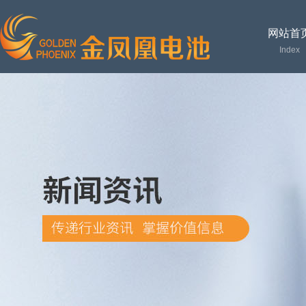
网站首
Index