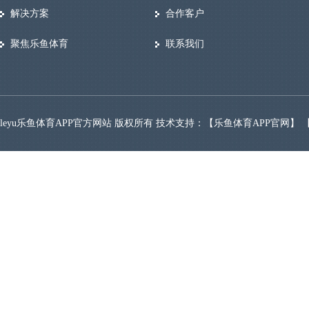
解决方案
合作客户
聚焦乐鱼体育
联系我们
leyu乐鱼体育APP官方网站 版权所有 技术支持：【
乐鱼体育APP官网
】 