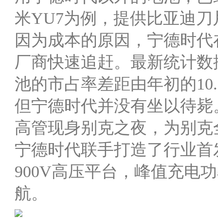
米YU7为例，提供比亚迪
因为成本的原因，宁德时代
厂商快速追赶。最新统计数
池的市占率差距由年初的10.1
但宁德时代并没有坐以待毙
高管现身别克之夜，为别克
宁德时代联手打造了行业首
900V高压平台，峰值充电功率
航。