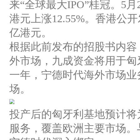
来“全球最大IPO”桂冠。5月
港元上涨12.55%。香港公开
亿港元。
根据此前发布的招股书内容
外市场，九成资金将用于匈
一年，宁德时代海外市场业务
场。
投产后的匈牙利基地预计将
服务，覆盖欧洲主要市场。