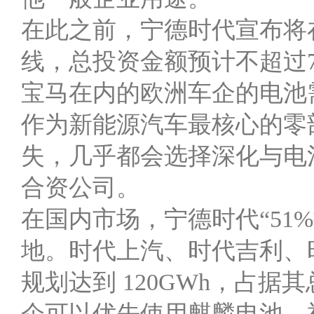
在此之前，宁德时代宣布将在
线，总投资金额预计不超过
宝马在内的欧洲车企的电池
作为新能源汽车最核心的零
失，几乎都会选择深化与电
合资公司。
在国内市场，宁德时代“51
地。时代上汽、时代吉利、
规划达到 120GWh，占
企可以优先使用麒麟电池、