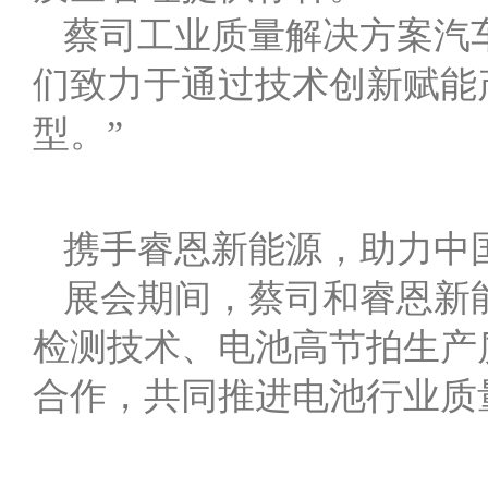
蔡司工业质量解决方案汽
们致力于通过技术创新赋能
型。”
携手睿恩新能源，助力中
展会期间，蔡司和睿恩新
检测技术、电池高节拍生产
合作，共同推进电池行业质