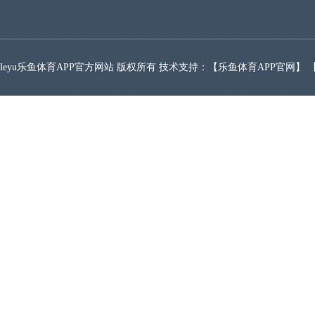
leyu乐鱼体育APP官方网站 版权所有 技术支持：【
乐鱼体育APP官网
】 