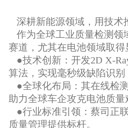
深耕新能源领域，用技术
作为全球工业质量检测领
赛道，尤其在电池领域取得
●技术创新：开发2D X-R
算法，实现毫秒级缺陷识别
●全球化布局：其在线检
助力全球车企攻克电池质量
●行业标准引领：蔡司正
质量管理提供标杆。