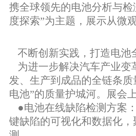
携全球领先的电池分析与检测
度探索”为主题，展示从微
不断创新实践，打造电池
为进一步解决汽车产业变
发、生产到成品的全链条质
电池”的质量护城河。展会
●电池在线缺陷检测方案：通
键缺陷的可视化和数据化，
测。