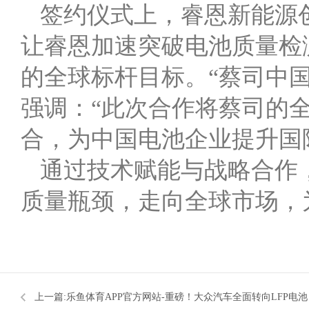
签约仪式上，睿恩新能源
让睿恩加速突破电池质量检
的全球标杆目标。“蔡司中
强调：“此次合作将蔡司的
合，为中国电池企业提升国
通过技术赋能与战略合作
质量瓶颈，走向全球市场，
上一篇:
乐鱼体育APP官方网站-重磅！大众汽车全面转向LFP电池