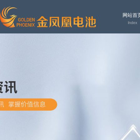
网站首
Index