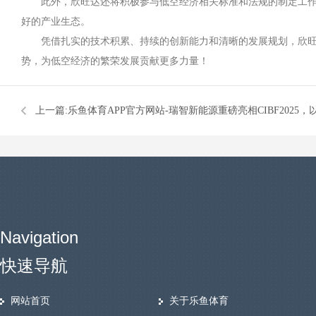
此外，欣旺达还将积极参与低空经济相关标准和法规的制定工
好的产业生态。
凭借扎实的技术积累、持续的创新能力和清晰的发展规划，欣
势，为低空经济的繁荣发展贡献更多力量！
上一篇:
乐鱼体育APP官方网站-瑞智新能源重磅亮相CIBF2025
技术重塑电池产业未来
Navigation
快速导航
网站首页
关于乐鱼体育