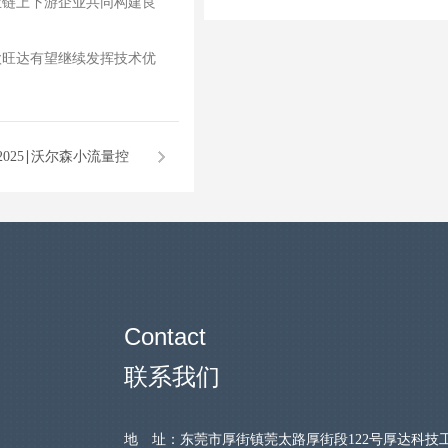
业链上下游企业共同构建良
APP官方网站
欣旺达有望继续发挥技术优
2025∣沃尔森小流量控
创新应用与多领域拓展
Contact
联系我们
地 址：东莞市厚街镇莞太路厚街段122号厚达科技