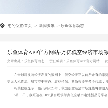
您的位置:
首页
->
新闻资讯
->
乐鱼体育动态
乐鱼体育APP官方网站-万亿低空经济市场
文章出处：乐鱼体育动态
责任编辑：乐鱼体育APP官方网站
发
在全球科技与经济发展的浪潮中，低空经济正以前所未有的态
盖无人机物流、城市空中交通、农林植保、紧急救援等多个领域，
相关数据显示，预计到2025年，我国低空经济市场规模将突破
5月15日，欣旺达在CIBF展台现场举办低空动力电池新品分