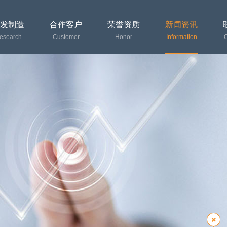
发制造
合作客户
荣誉资质
新闻资讯
esearch
Customer
Honor
Information
C