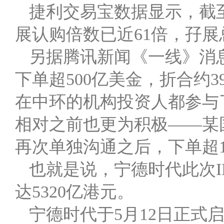
捷利交易宝数据显示，截至
展认购倍数已近61倍，孖展
另据腾讯新闻《一线》消息
下单超500亿美金，折合约
在中环的机构投资人都参与
相对之前也更为积极——某
再次单独沟通之后，下单超
也就是说，宁德时代此次I
达5320亿港元。
宁德时代于5月12日正式启