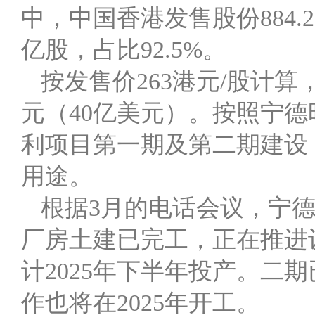
中，中国香港发售股份884.2
亿股，占比92.5%。
按发售价263港元/股计算
元（40亿美元）。按照宁德
利项目第一期及第二期建设
用途。
根据3月的电话会议，宁
厂房土建已完工，正在推进
计2025年下半年投产。二
作也将在2025年开工。