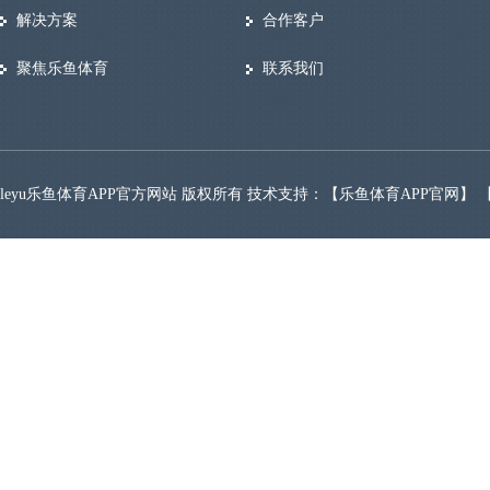
解决方案
合作客户
聚焦乐鱼体育
联系我们
leyu乐鱼体育APP官方网站 版权所有 技术支持：【
乐鱼体育APP官网
】 