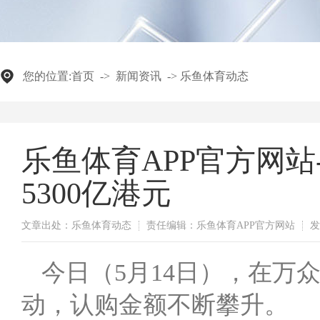
您的位置:
首页
->
新闻资讯
->
乐鱼体育动态
乐鱼体育APP官方网站
5300亿港元
文章出处：乐鱼体育动态
责任编辑：乐鱼体育APP官方网站
发
今日（5月14日），在万
动，认购金额不断攀升。