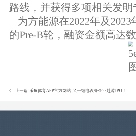
路线，并获得多项相关发明
为方能源在2022年及202
的Pre-B轮，融资金额高达
上一篇:
乐鱼体育APP官方网站-又一锂电设备企业赴港IPO！