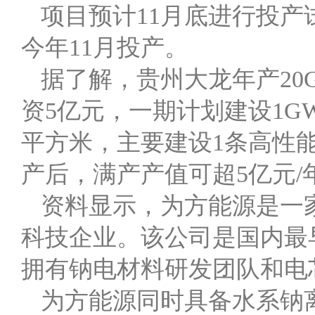
项目预计11月底进行投产
今年11月投产。
据了解，贵州大龙年产20
资5亿元，一期计划建设1G
平方米，主要建设1条高性
产后，满产产值可超5亿元/
资料显示，为方能源是一
科技企业。该公司是国内最
拥有钠电材料研发团队和电
为方能源同时具备水系钠