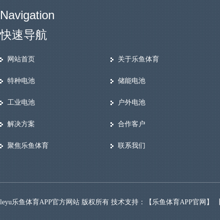
Navigation
快速导航
网站首页
关于乐鱼体育
特种电池
储能电池
工业电池
户外电池
解决方案
合作客户
聚焦乐鱼体育
联系我们
leyu乐鱼体育APP官方网站 版权所有 技术支持：【
乐鱼体育APP官网
】 