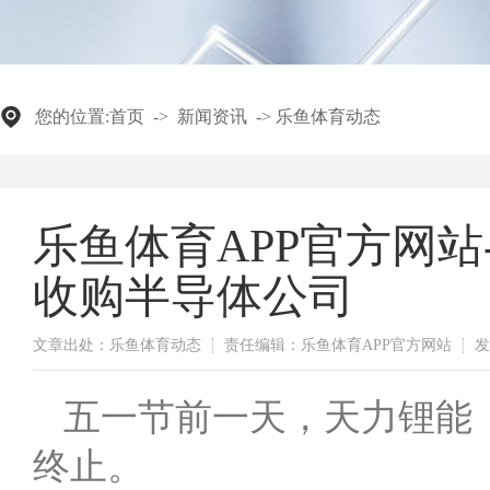
您的位置:
首页
->
新闻资讯
->
乐鱼体育动态
乐鱼体育APP官方网站-
收购半导体公司
文章出处：乐鱼体育动态
责任编辑：乐鱼体育APP官方网站
发
五一节前一天，天力锂能（
终止。