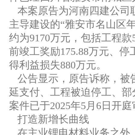
本案原告为河南四建公司
主导建设的“雅安市名山区
约为9170万元，包括工程款
前竣工奖励175.88万元、
得利益损失880万元。
公告显示，原告诉称，被
延支付、工程被迫停工、部
案件已于2025年5月6日
打造新增长曲线
在主业锂电材料业务之外