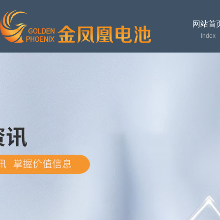
网站首
Index