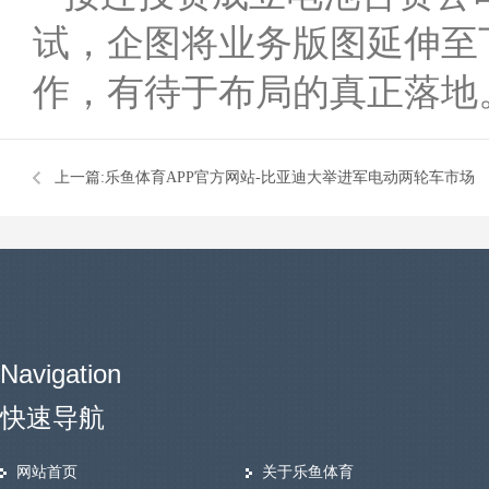
试，企图将业务版图延伸至
作，有待于布局的真正落地
上一篇:
乐鱼体育APP官方网站-比亚迪大举进军电动两轮车市场
Navigation
快速导航
网站首页
关于乐鱼体育