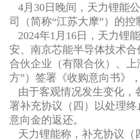
4月30日晚间，天力锂能
司（简称“江苏大摩”）的控
2024年1月16日，天
安、南京芯能半导体技术合
合伙企业（有限合伙）、上
方”）签署《收购意向书》
由于客观情况发生变化，
署补充协议（四）以处理终止
意向金的返还。
天力锂能称，补充协议（