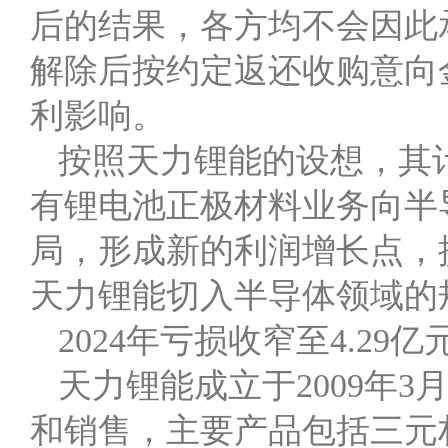
后的结果，各方均不会因此
解除后按约定返还收购意向
利影响。
按照天力锂能的设想，其
有锂电池正极材料业务向半
局，形成新的利润增长点，
天力锂能切入半导体领域的
2024年亏损收窄至4.29亿
天力锂能成立于2009年
和销售，主要产品包括三元