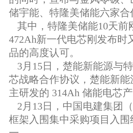
储宇能、特隆美储能六家合
其中，特隆美储能10天前刚
472Ah新一代电芯刚发布
品的高度认可。
3月15日，楚能新能源与
芯战略合作协议，楚能新能源
主研发的 314Ah 储能电
2月13日，中国电建集团（
框架入围集中采购项目入围
一。