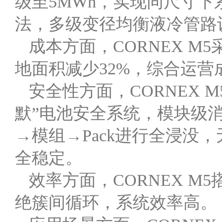
级至5MWh，实现同尺寸下
法，多级变径均衡液冷管路
成本方面，CORNEX 
地面积减少32%，综合运营
安全性方面，CORNEX
默”电池安全系统，模块级
→模组→Pack进行全浸没
全稳定。
效率方面，CORNEX 
绝簇间循环，系统效率高。