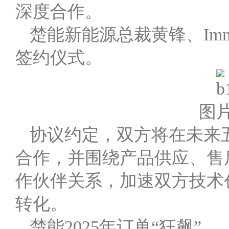
深度合作。
楚能新能源总裁黄锋、Immers
签约仪式。
图
协议约定，双方将在未来五年
合作，并围绕产品供应、售
作伙伴关系，加速双方技术
转化。
楚能2025年订单“狂飙”