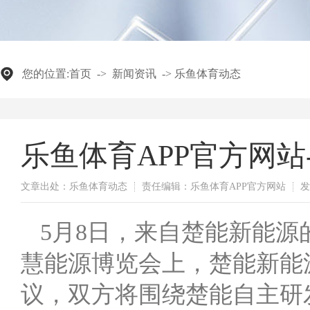
您的位置:
首页
->
新闻资讯
->
乐鱼体育动态
乐鱼体育APP官方网站
文章出处：乐鱼体育动态
责任编辑：乐鱼体育APP官方网站
发
5月8日，来自楚能新能源
慧能源博览会上，楚能新能源与
议，双方将围绕楚能自主研发的