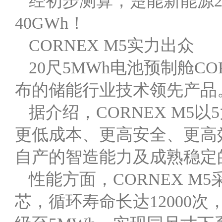
经初步测算，楚能新能源2
40GWh！
CORNEX M5实力出众
20尺5MWh电池预制舱CO
布的储能行业技术领先产品
据介绍，CORNEX M5
更低成本、更高安全、更高
自产的智造能力及成熟稳定
性能方面，CORNEX M
芯，循环寿命长达12000次