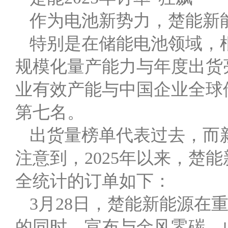
作为电池新势力，楚能新
特别是在储能电池领域，根
规模化量产能力与年度出货
业有效产能与中国企业全球
第七名。
出货量榜单代表过去，而
注意到，2025年以来，楚
全统计的订单如下：
3月28日，楚能新能源在
的同时，宣布与金风零碳、