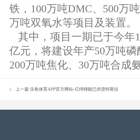
铁，100万吨DMC、500万
万吨双氧水等项目及装置。
其中，项目一期已于今年1
亿元，将建设年产50万吨磷
200万吨焦化、30万吨合成
上一篇:
乐鱼体育APP官方网站-亿纬锂能已供货特斯拉