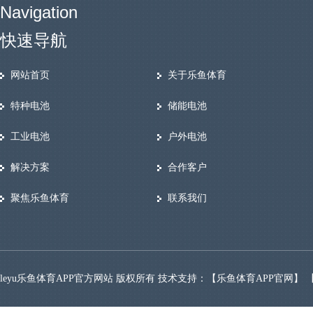
Navigation
快速导航
网站首页
关于乐鱼体育
特种电池
储能电池
工业电池
户外电池
解决方案
合作客户
聚焦乐鱼体育
联系我们
leyu乐鱼体育APP官方网站 版权所有 技术支持：【
乐鱼体育APP官网
】 