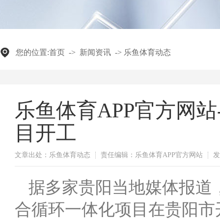
您的位置:
首页
->
新闻资讯
->
乐鱼体育动态
乐鱼体育APP官方网站
目开工
文章出处：乐鱼体育动态
责任编辑：乐鱼体育APP官方网站
发
据多家贵阳当地媒体报道，
合循环一体化项目在贵阳市