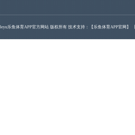
leyu乐鱼体育APP官方网站 版权所有 技术支持：【
乐鱼体育APP官网
】 