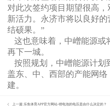
对此次签约项目期望很高，
新活力。永济市将以良好的
结硕果。”
这也意味着，中嶒能源或
再下一城。
按照规划，中嶒能源计划到
盖东、中、西部的产能网络
建。
上一篇:
乐鱼体育APP官方网站-锂电池的电压是由什么决定的？