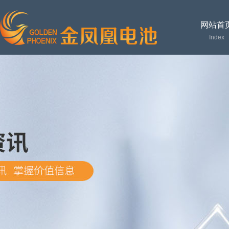
网站首
Index