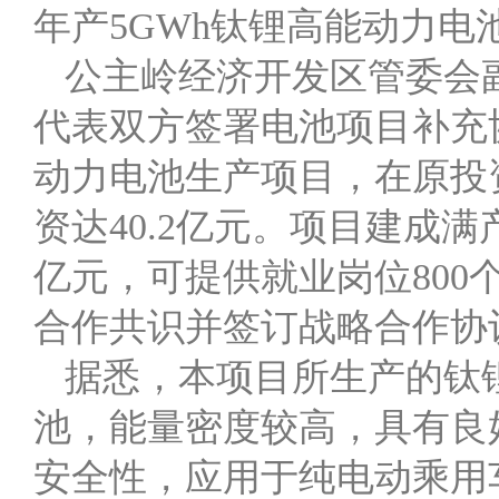
年产5GWh钛锂高能动力电
公主岭经济开发区管委会
代表双方签署电池项目补充
动力电池生产项目，在原投资
资达40.2亿元。项目建成满产
亿元，可提供就业岗位80
合作共识并签订战略合作协
据悉，本项目所生产的钛
池，能量密度较高，具有良
安全性，应用于纯电动乘用