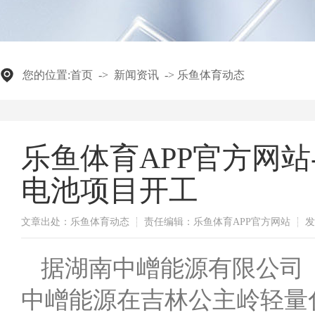
您的位置:
首页
->
新闻资讯
->
乐鱼体育动态
乐鱼体育APP官方网站-
电池项目开工
文章出处：乐鱼体育动态
责任编辑：乐鱼体育APP官方网站
发
据湖南中嶒能源有限公司（
中嶒能源在吉林公主岭轻量