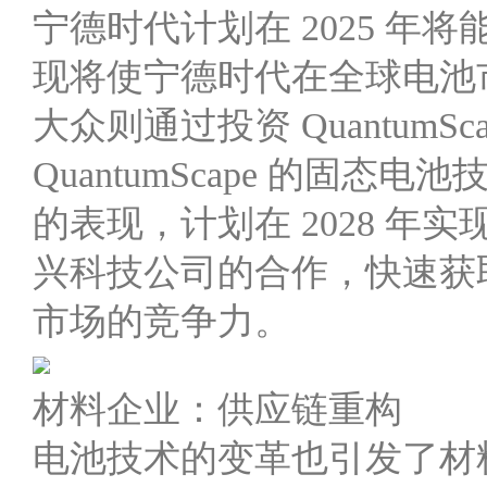
宁德时代计划在 2025 年将
现将使宁德时代在全球电池
大众则通过投资 Quantum
QuantumScape 的固
的表现，计划在 2028 
兴科技公司的合作，快速获
市场的竞争力。
材料企业：供应链重构
电池技术的变革也引发了材