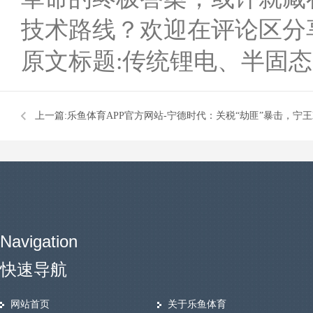
技术路线？欢迎在评论区分
原文标题:传统锂电、半固
上一篇:
乐鱼体育APP官方网站-宁德时代：关税“劫匪”暴击，宁
Navigation
快速导航
网站首页
关于乐鱼体育