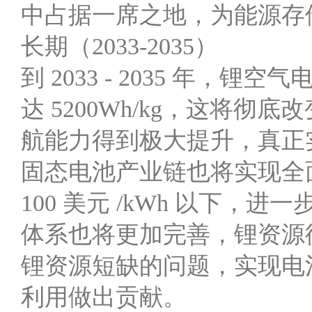
中占据一席之地，为能源存
长期（2033-2035）
到 2033 - 2035 年
达 5200Wh/kg，这将
航能力得到极大提升，真正
固态电池产业链也将实现全
100 美元 /kWh 以下
体系也将更加完善，锂资源循
锂资源短缺的问题，实现电
利用做出贡献。