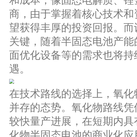
和成本，像固态电解质、锂
商，由于掌握着核心技术和
望获得丰厚的投资回报。而
关键，随着半固态电池产能
面优化设备等的需求也将持
遇。
在技术路线的选择上，氧化
并存的态势。氧化物路线凭
较快量产进展，在短期内具
化物半固态电池的商业化应