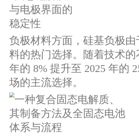
负极材料方面，硅基负极由
料的热门选择。随着技术的不
年的 8% 提升至 2025 
场的主流选择。