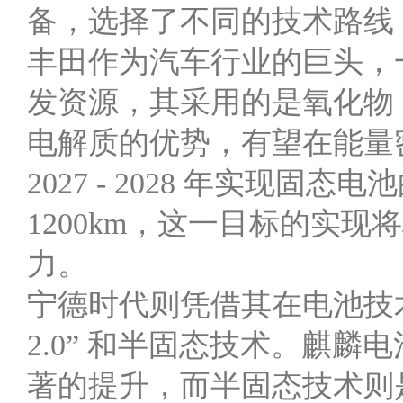
备，选择了不同的技术路线
丰田作为汽车行业的巨头，
发资源，其采用的是氧化物 
电解质的优势，有望在能量
2027 - 2028 年实现
1200km，这一目标的实
力。
宁德时代则凭借其在电池技
2.0” 和半固态技术。麒麟
著的提升，而半固态技术则