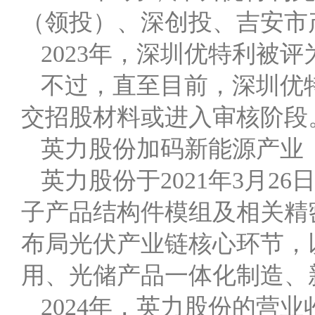
（领投）、深创投、吉安市
2023年，深圳优特利被
不过，直至目前，深圳优
交招股材料或进入审核阶段
英力股份加码新能源产业
英力股份于2021年3月
子产品结构件模组及相关精
布局光伏产业链核心环节，
用、光储产品一体化制造、
2024年，英力股份的营业收