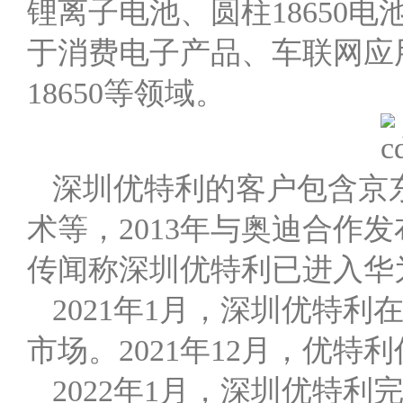
锂离子电池、圆柱18650
于消费电子产品、车联网应
18650等领域。
深圳优特利的客户包含京
术等，2013年与奥迪合作
传闻称深圳优特利已进入华
2021年1月，深圳优特
市场。2021年12月，优特
2022年1月，深圳优特