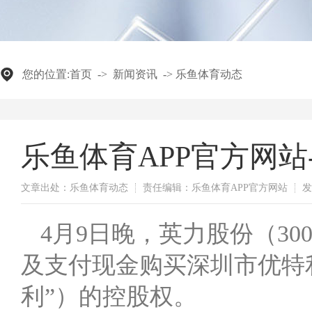
您的位置:
首页
->
新闻资讯
->
乐鱼体育动态
乐鱼体育APP官方网
文章出处：乐鱼体育动态
责任编辑：乐鱼体育APP官方网站
发
4月9日晚，英力股份（30
及支付现金购买深圳市优特
利”）的控股权。