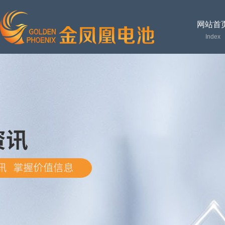
网站首
Index