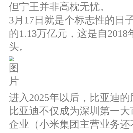
但宁王并非高枕无忧。
3月17日就是个标志性的日
的1.13万亿元，这是自20
头。
进入2025年以后，比亚迪
比亚迪不仅成为深圳第一大
企业（小米集团主营业务还