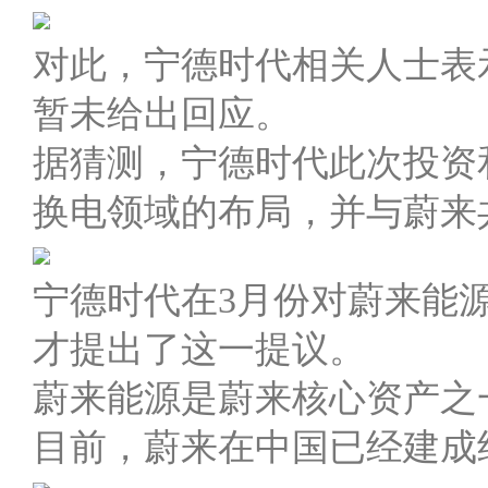
对此，宁德时代相关人士表
暂未给出回应。
据猜测，宁德时代此次投资
换电领域的布局，并与蔚来
宁德时代在3月份对蔚来能源
才提出了这一提议。
蔚来能源是蔚来核心资产之
目前，蔚来在中国已经建成约