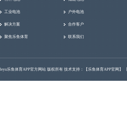
工业电池
户外电池
解决方案
合作客户
聚焦乐鱼体育
联系我们
leyu乐鱼体育APP官方网站 版权所有 技术支持：【
乐鱼体育APP官网
】 