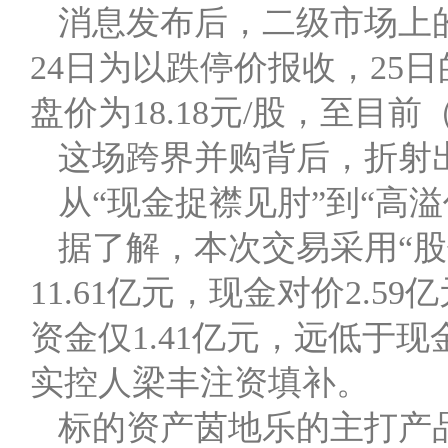
消息发布后，二级市场上的
24日为以跌停价报收，25日
盘价为18.18元/股，至目前
这场跨界并购背后，折射
从“现金捉襟见肘”到“高溢
据了解，本次交易采用“股
11.61亿元，现金对价2.5
资金仅1.41亿元，远低于
实控人梁丰注资填补。
标的资产茵地乐的主打产