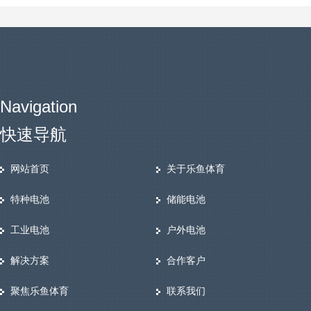
实战全解析！
Navigation
快速导航
网站首页
关于乐鱼体育
特种电池
储能电池
工业电池
户外电池
解决方案
合作客户
聚焦乐鱼体育
联系我们