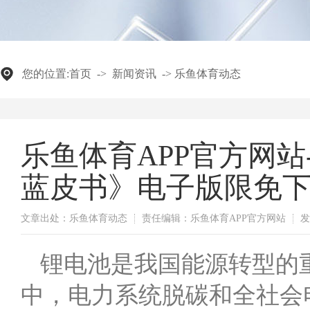
您的位置:
首页
->
新闻资讯
->
乐鱼体育动态
乐鱼体育APP官方网站
蓝皮书》电子版限免
文章出处：乐鱼体育动态
责任编辑：乐鱼体育APP官方网站
发
锂电池是我国能源转型的
中，电力系统脱碳和全社会