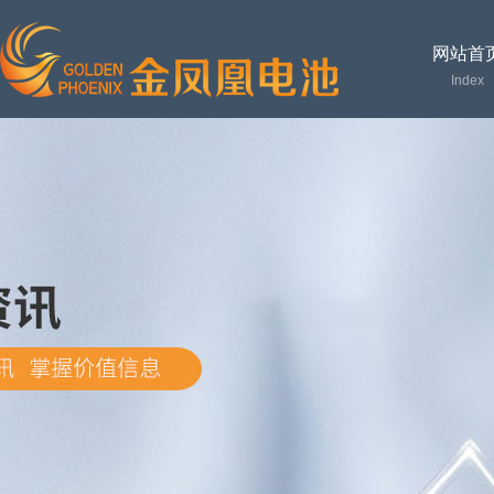
网站首
Index