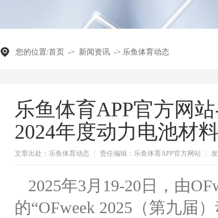
您的位置:
首页
->
新闻资讯
->
乐鱼体育动态
乐鱼体育APP官方网站-
2024年度动力电池材
文章出处：乐鱼体育动态
责任编辑：乐鱼体育APP官方网站
发
2025年3月19-20日，由
的“OFweek 2025（