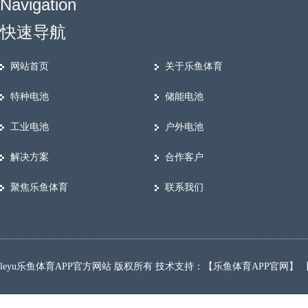
Navigation
快速导航
网站首页
关于乐鱼体育
特种电池
储能电池
工业电池
户外电池
解决方案
合作客户
聚焦乐鱼体育
联系我们
leyu乐鱼体育APP官方网站 版权所有 技术支持：【
乐鱼体育APP官网
】 