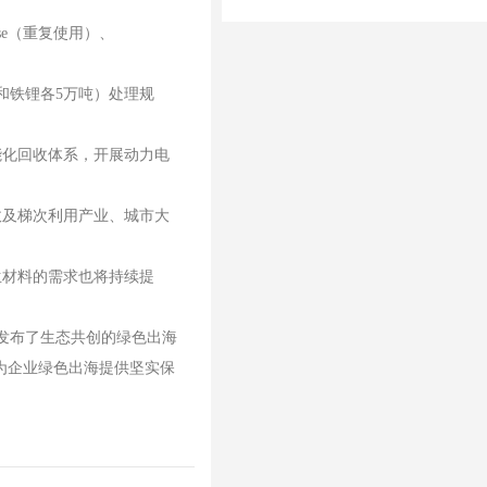
。
APP官方网站
e（重复使用）、
和铁锂各5万吨）处理规
能化回收体系，开展动力电
收及梯次利用产业、城市大
生材料的需求也将持续提
发布了生态共创的绿色出海
为企业绿色出海提供坚实保