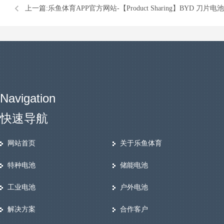
上一篇:
乐鱼体育APP官方网站-【Product Sharing】BYD 刀片
4680电池极片的一些数据
Navigation
快速导航
网站首页
关于乐鱼体育
特种电池
储能电池
工业电池
户外电池
解决方案
合作客户