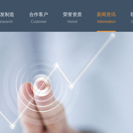
发制造
合作客户
荣誉资质
新闻资讯
esearch
Customer
Honor
Information
C