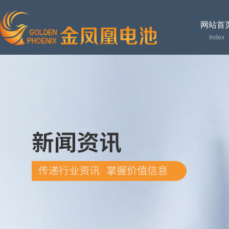
网站首
Index