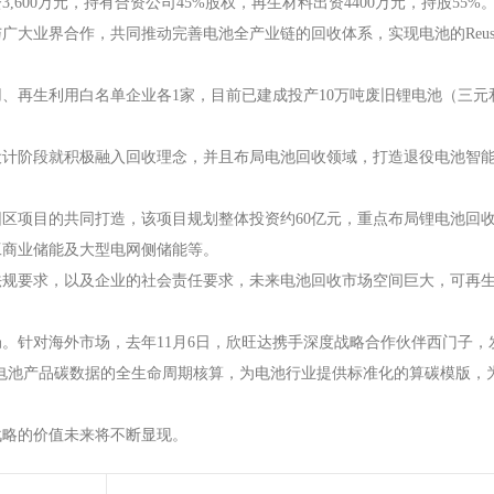
600万元，持有合资公司45%股权，再生材料出资4400万元，持股55%
广大业界合作，共同推动完善电池全产业链的回收体系，实现电池的Reus
、再生利用白名单企业各1家，目前已建成投产10万吨废旧锂电池（三元
设计阶段就积极融入回收理念，并且布局电池回收领域，打造退役电池智
区项目的共同打造，该项目规划整体投资约60亿元，重点布局锂电池回
工商业储能及大型电网侧储能等。
法规要求，以及企业的社会责任要求，未来电池回收市场空间巨大，可再
。针对海外市场，去年11月6日，欣旺达携手深度战略合作伙伴西门子，
电池产品碳数据的全生命周期核算，为电池行业提供标准化的算碳模版，
战略的价值未来将不断显现。