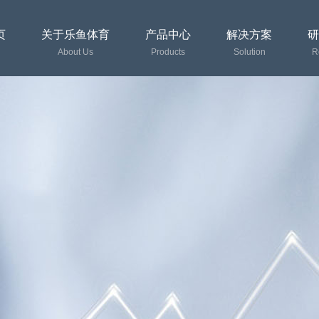
页
关于乐鱼体育
产品中心
解决方案
研
About Us
Products
Solution
R