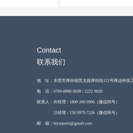
育APP官方网站
鱼体育APP官方网站
会将在深圳隆重举行！
Contact
联系我们
地 址：东莞市厚街镇莞太路厚街段122号厚达科技
电 话：0769-8888 9038 / 2222 9020
联系人：许经理 / 1800 260 9996（微信同号）
汪经理 / 150 9979 7226（微信同号）
邮 箱：leyusports@gmail.com