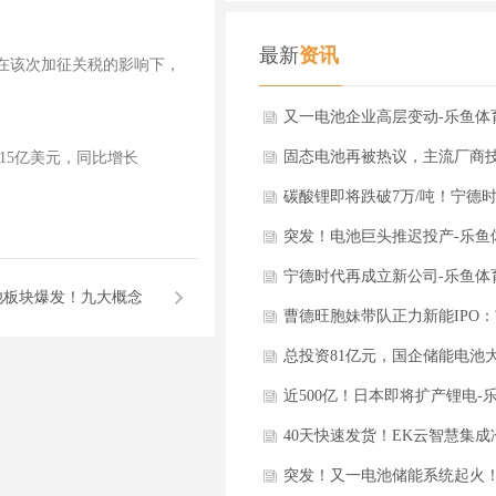
最新
资讯
此在该次加征关税的影响下，
又一电池企业高层变动-乐鱼体
APP官方网站
固态电池再被热议，主流厂商
15亿美元，同比增长
进度如何？-乐鱼体育APP官方
碳酸锂即将跌破7万/吨！宁德
代“抄底”！-乐鱼体育APP官方
突发！电池巨头推迟投产-乐鱼
APP官方网站
宁德时代再成立新公司-乐鱼体
池板块爆发！九大概念
APP官方网站
曹德旺胞妹带队正力新能IPO
份额、毛利率较低-乐鱼体育AP
总投资81亿元，国企储能电池
股盘点（名单）
方网站
目开工！-乐鱼体育APP官方网
近500亿！日本即将扩产锂电-
体育APP官方网站
40天快速发货！EK云智慧集成
助推锂电铜箔低碳绿色发展-乐
突发！又一电池储能系统起火！