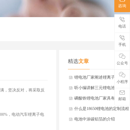
咨询
电话
手机
精选
文章
公众号
锂电池厂家阐述锂离子电池有
小程序
用途？
听小编讲解三元锂电池是什么
不满，坚决反对，将采取反
磷酸铁锂电池厂家具有哪些优
邮箱
什么是18650锂电池的定制流程
00%，电动汽车锂离子电
电池中涂碳铝箔的介绍