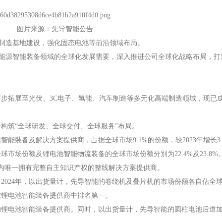
图片来源：先导智能公告
锡制造基地建设，强化固态电池等前沿领域布局。
新能源智能装备领域的全球化发展需要，深入推进公司全球化战略布局，打
，逐步拓展至光伏、3C电子、氢能、汽车制造等多元化高端制造领域，现已
于构筑“全球研发、全球交付、全球服务”布局。
能裝备及解决方案提供商，占据全球市场9.1%的份额，较2023年增长3.
球市场份额及锂电池智能物流装备的全球市场份额分別为22.4%及23.8%
范围内唯一拥有完整自主知识产权的整线解决方案提供商。
024年，以出货量计，先导智能的卷绕机及叠片机的市场份额各自佔全球
球锂电池智能装备提供商中排名第一。
的锂电池智能装备提供商。同时，以出货量计，先导智能的圆柱电池后道