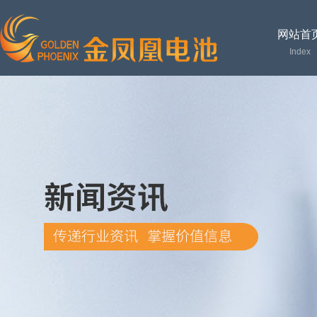
网站首
Index