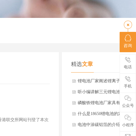
咨询
精选
文章
电话
锂电池厂家阐述锂离子电池有
手机
用途？
听小编讲解三元锂电池是什么
磷酸铁锂电池厂家具有哪些优
公众号
什么是18650锂电池的定制流程
在香港联交所网站刊登了本次
电池中涂碳铝箔的介绍
小程序