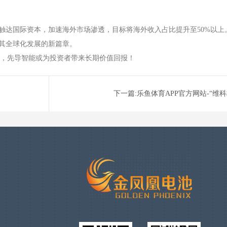
触达国际资本，加速海外市场渗透，目标将海外收入占比提升至50%以上
启其全球化发展的新篇章。
性，先导智能或为投资者带来长期价值回报！
下一篇:
乐鱼体育APP官方网站-“维科
电行业年