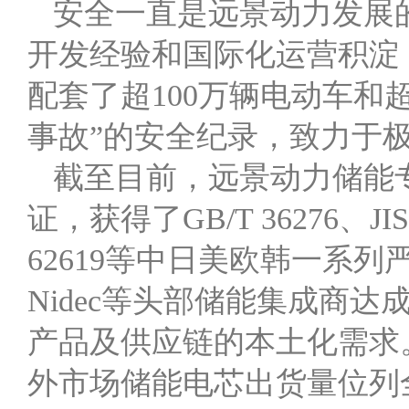
安全一直是远景动力发展
开发经验和国际化运营积淀
配套了超100万辆电动车和超
事故”的安全纪录，致力于
截至目前，远景动力储能专
证，获得了GB/T 36276、JISC 
62619等中日美欧韩一系列严
Nidec等头部储能集成商
产品及供应链的本土化需求。
外市场储能电芯出货量位列